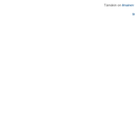
Tämäkin on
ilmainen
Il