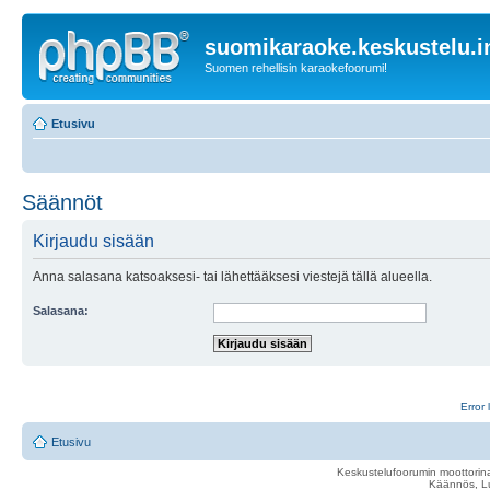
suomikaraoke.keskustelu.i
Suomen rehellisin karaokefoorumi!
Etusivu
Säännöt
Kirjaudu sisään
Anna salasana katsoaksesi- tai lähettääksesi viestejä tällä alueella.
Salasana:
Error 
Etusivu
Keskustelufoorumin moottorina
Käännös, Lu