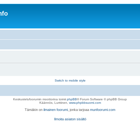
nfo
Switch to mobile style
Keskustelufoorumin moottorina toimii
phpBB
® Forum Software © phpBB Group
Käännös, Lurttinen,
www.phpbbsuomi.com
Tämäkin on
ilmainen foorumi
, jonka tarjoaa
munfoorumi.com
Ilmoita asiaton sisältö