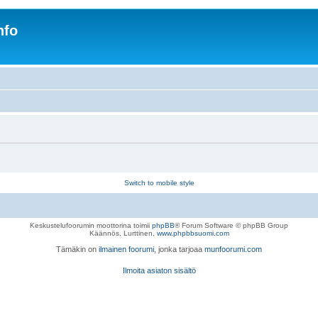
nfo
Switch to mobile style
Keskustelufoorumin moottorina toimii
phpBB
® Forum Software © phpBB Group
Käännös, Lurttinen,
www.phpbbsuomi.com
Tämäkin on
ilmainen foorumi
, jonka tarjoaa
munfoorumi.com
Ilmoita asiaton sisältö