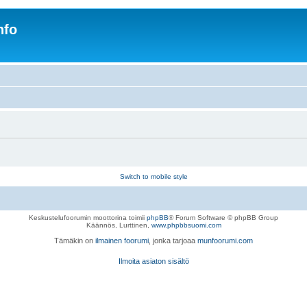
nfo
Switch to mobile style
Keskustelufoorumin moottorina toimii
phpBB
® Forum Software © phpBB Group
Käännös, Lurttinen,
www.phpbbsuomi.com
Tämäkin on
ilmainen foorumi
, jonka tarjoaa
munfoorumi.com
Ilmoita asiaton sisältö