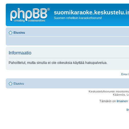
suomikaraoke.keskustelu.i
Suomen rehellisin karaokefoorumi!
Etusivu
Informaatio
Pahoittelut, mutta sinulla ei ole oikeuksia käyttää hakupalvelua.
Error 
Etusivu
Keskustelufoorumin moottorina
Käännös, Lu
Tämäkin on
ilmainen
Il