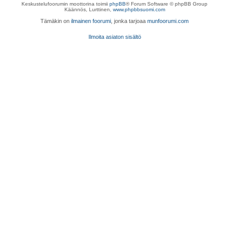
Keskustelufoorumin moottorina toimii
phpBB
® Forum Software © phpBB Group
Käännös, Lurttinen,
www.phpbbsuomi.com
Tämäkin on
ilmainen foorumi
, jonka tarjoaa
munfoorumi.com
Ilmoita asiaton sisältö