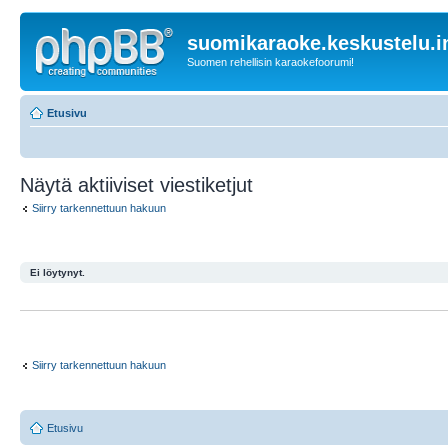
suomikaraoke.keskustelu.i
Suomen rehellisin karaokefoorumi!
Etusivu
Näytä aktiiviset viestiketjut
Siirry tarkennettuun hakuun
Ei löytynyt.
Siirry tarkennettuun hakuun
Etusivu