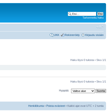
Tarkennettu haku
UKK
Rekisteröidy
Kirjaudu sisään
Haku löysi 0 tulosta • Sivu
1
/
1
Haku löysi 0 tulosta • Sivu
1
/
1
Hyppää:
Henkilökunta
•
Poista evästeet
• Kaikki ajat ovat UTC + 2 tuntia