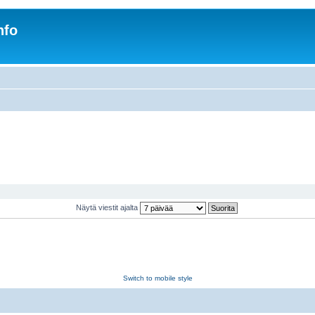
nfo
Näytä viestit ajalta
Switch to mobile style