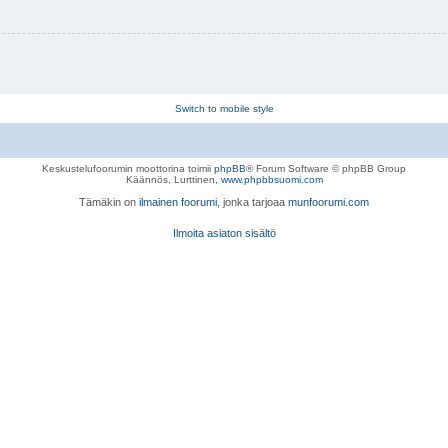
Switch to mobile style
Keskustelufoorumin moottorina toimii
phpBB
® Forum Software © phpBB Group
Käännös, Lurttinen,
www.phpbbsuomi.com
Tämäkin on
ilmainen foorumi
, jonka tarjoaa
munfoorumi.com
Ilmoita asiaton sisältö