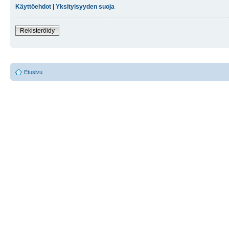
Käyttöehdot
|
Yksityisyyden suoja
Rekisteröidy
Etusivu