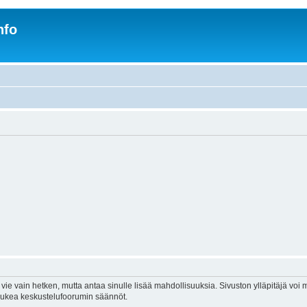
nfo
vie vain hetken, mutta antaa sinulle lisää mahdollisuuksia. Sivuston ylläpitäjä voi my
 lukea keskustelufoorumin säännöt.