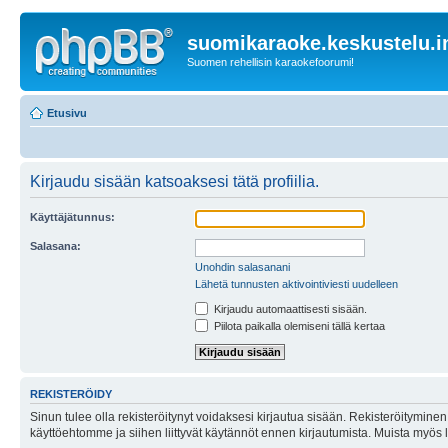
suomikaraoke.keskustelu.i
Suomen rehellisin karaokefoorumi!
Etusivu
Kirjaudu sisään katsoaksesi tätä profiilia.
Käyttäjätunnus:
Salasana:
Unohdin salasanani
Lähetä tunnusten aktivointiviesti uudelleen
Kirjaudu automaattisesti sisään.
Piilota paikalla olemiseni tällä kertaa
REKISTERÖIDY
Sinun tulee olla rekisteröitynyt voidaksesi kirjautua sisään. Rekisteröityminen 
käyttöehtomme ja siihen liittyvät käytännöt ennen kirjautumista. Muista myös