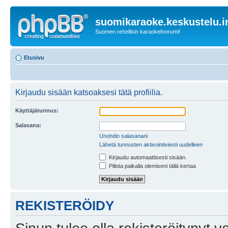
suomikaraoke.keskustelu.i
Suomen rehellisin karaokefoorumi!
Etusivu
Kirjaudu sisään katsoaksesi tätä profiilia.
Käyttäjätunnus:
Salasana:
Unohdin salasanani
Lähetä tunnusten aktivointiviesti uudelleen
Kirjaudu automaattisesti sisään.
Piilota paikalla olemiseni tällä kertaa
REKISTERÖIDY