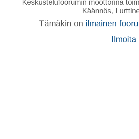
Keskustelufoorumin moottorina toim
Käännös, Lurttin
Tämäkin on
ilmainen foor
Ilmoita