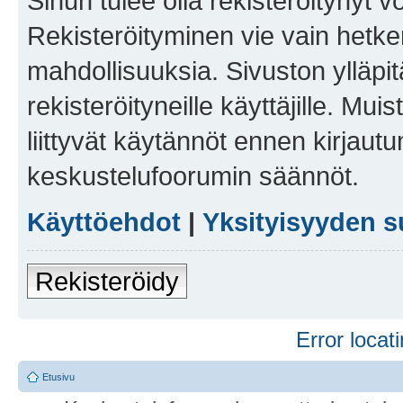
Sinun tulee olla rekisteröitynyt v
Rekisteröityminen vie vain hetken
mahdollisuuksia. Sivuston ylläpit
rekisteröityneille käyttäjille. Mu
liittyvät käytännöt ennen kirjau
keskustelufoorumin säännöt.
Käyttöehdot
|
Yksityisyyden s
Rekisteröidy
Error locati
Etusivu