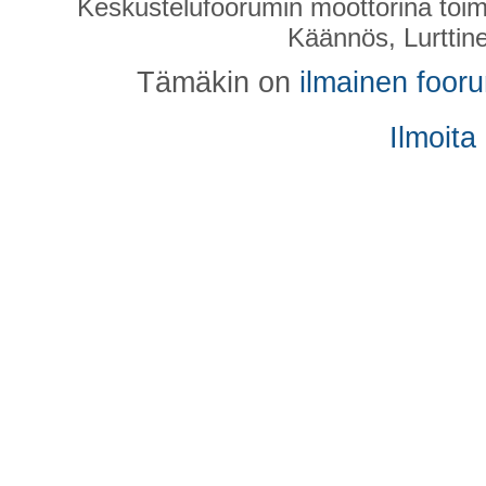
Keskustelufoorumin moottorina toim
Käännös, Lurttin
Tämäkin on
ilmainen foor
Ilmoita