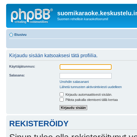
suomikaraoke.keskustelu.i
Suomen rehellisin karaokefoorumi!
Etusivu
Kirjaudu sisään katsoaksesi tätä profiilia.
Käyttäjätunnus:
Salasana:
Unohdin salasanani
Lähetä tunnusten aktivointiviesti uudelleen
Kirjaudu automaattisesti sisään.
Piilota paikalla olemiseni tällä kertaa
REKISTERÖIDY