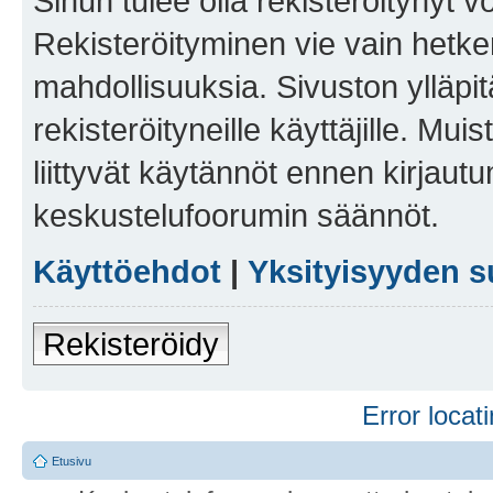
Sinun tulee olla rekisteröitynyt v
Rekisteröityminen vie vain hetken
mahdollisuuksia. Sivuston ylläpit
rekisteröityneille käyttäjille. Mu
liittyvät käytännöt ennen kirjau
keskustelufoorumin säännöt.
Käyttöehdot
|
Yksityisyyden s
Rekisteröidy
Error locati
Etusivu