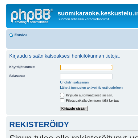
suomikaraoke.keskustelu.i
Suomen rehellisin karaokefoorumi!
Etusivu
Kirjaudu sisään katsoaksesi henkilökunnan tietoja.
Käyttäjätunnus:
Salasana:
Unohdin salasanani
Lähetä tunnusten aktivointiviesti uudelleen
Kirjaudu automaattisesti sisään.
Piilota paikalla olemiseni tällä kertaa
REKISTERÖIDY