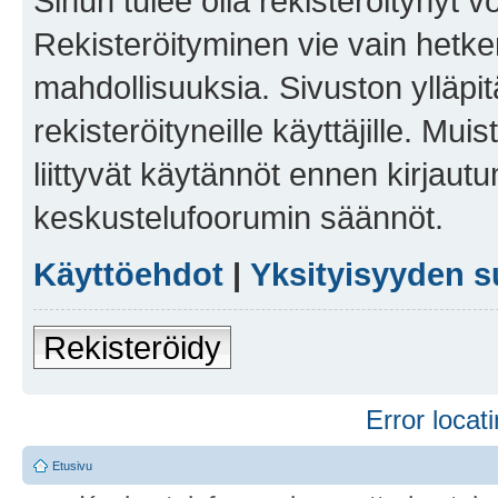
Sinun tulee olla rekisteröitynyt v
Rekisteröityminen vie vain hetken
mahdollisuuksia. Sivuston ylläpit
rekisteröityneille käyttäjille. Mu
liittyvät käytännöt ennen kirjau
keskustelufoorumin säännöt.
Käyttöehdot
|
Yksityisyyden s
Rekisteröidy
Error locati
Etusivu