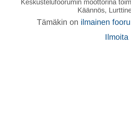
Keskustelufoorumin moottorina toim
Käännös, Lurttin
Tämäkin on
ilmainen foor
Ilmoita