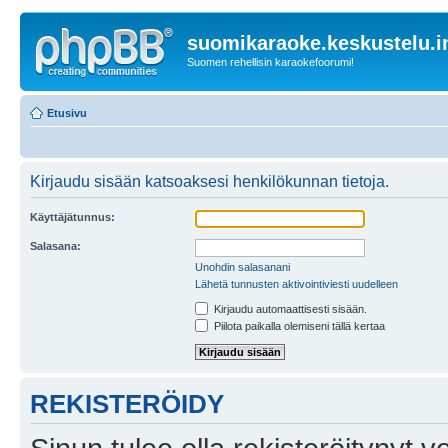
suomikaraoke.keskustelu.i
Suomen rehellisin karaokefoorumi!
Etusivu
Kirjaudu sisään katsoaksesi henkilökunnan tietoja.
Käyttäjätunnus:
Salasana:
Unohdin salasanani
Lähetä tunnusten aktivointiviesti uudelleen
Kirjaudu automaattisesti sisään.
Piilota paikalla olemiseni tällä kertaa
REKISTERÖIDY