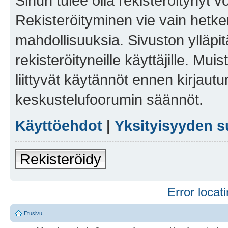
Sinun tulee olla rekisteröitynyt v
Rekisteröityminen vie vain hetken
mahdollisuuksia. Sivuston ylläpit
rekisteröityneille käyttäjille. Mu
liittyvät käytännöt ennen kirjau
keskustelufoorumin säännöt.
Käyttöehdot
|
Yksityisyyden s
Rekisteröidy
Error locati
Etusivu