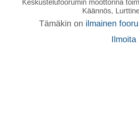
Keskustelufoorumin moottorina toim
Käännös, Lurttin
Tämäkin on
ilmainen foor
Ilmoita