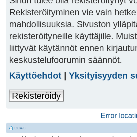
Sinun tulee olla rekisteröitynyt v
Rekisteröityminen vie vain hetken
mahdollisuuksia. Sivuston ylläpit
rekisteröityneille käyttäjille. Mu
liittyvät käytännöt ennen kirjau
keskustelufoorumin säännöt.
Käyttöehdot
|
Yksityisyyden s
Rekisteröidy
Error locati
Etusivu