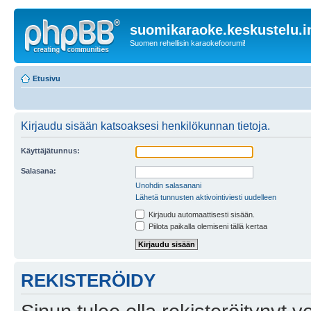
suomikaraoke.keskustelu.i
Suomen rehellisin karaokefoorumi!
Etusivu
Kirjaudu sisään katsoaksesi henkilökunnan tietoja.
Käyttäjätunnus:
Salasana:
Unohdin salasanani
Lähetä tunnusten aktivointiviesti uudelleen
Kirjaudu automaattisesti sisään.
Piilota paikalla olemiseni tällä kertaa
REKISTERÖIDY