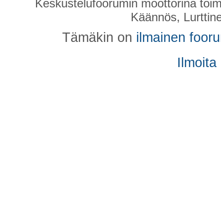
Keskustelufoorumin moottorina toim
Käännös, Lurttin
Tämäkin on
ilmainen foor
Ilmoita