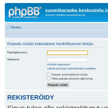
suomikaraoke.keskustelu.i
Suomen rehellisin karaokefoorumi!
Etusivu
Kirjaudu sisään katsoaksesi henkilökunnan tietoja.
Käyttäjätunnus:
Salasana:
Unohdin salasanani
Lähetä tunnusten aktivointiviesti uudelleen
Kirjaudu automaattisesti sisään.
Piilota paikalla olemiseni tällä kertaa
REKISTERÖIDY