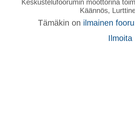
Keskustelufoorumin moottorina toim
Käännös, Lurttin
Tämäkin on
ilmainen foor
Ilmoita