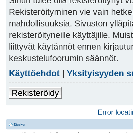
Sinun tulee olla rekisteröitynyt v
Rekisteröityminen vie vain hetken
mahdollisuuksia. Sivuston ylläpit
rekisteröityneille käyttäjille. Mu
liittyvät käytännöt ennen kirjau
keskustelufoorumin säännöt.
Käyttöehdot
|
Yksityisyyden s
Rekisteröidy
Error locati
Etusivu