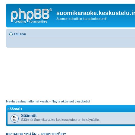
suomikaraoke.keskustelu.i
Suomen rehellisin karaokefoorumi!
Etusivu
Näytä vastaamattomat viestit
•
Näytä aktiiviset viestiketjut
SÄÄNNÖT
Säännöt
Säännöt Suomikaraoke keskustelufoorumin käyttäjille.
KIRJAUDU SISÄÄN
•
REKISTERÖIDY