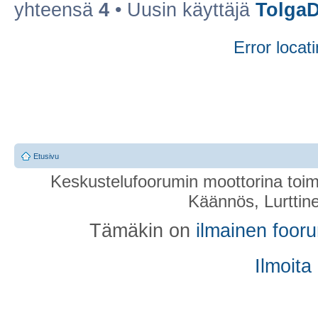
yhteensä
4
• Uusin käyttäjä
Tolga
Error locati
Etusivu
Keskustelufoorumin moottorina toim
Käännös, Lurttin
Tämäkin on
ilmainen foor
Ilmoita