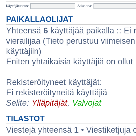
Käyttäjätunnus:
Salasana:
PAIKALLAOLIJAT
Yhteensä
6
käyttäjää paikalla :: Ei r
vierailijaa (Tieto perustuu viimeisen 
käyttäjiin)
Eniten yhtaikaisia käyttäjiä on ollut
Rekisteröityneet käyttäjät:
Ei rekisteröityneitä käyttäjiä
Selite:
Ylläpitäjät
,
Valvojat
TILASTOT
Viestejä yhteensä
1
• Viestiketjuja