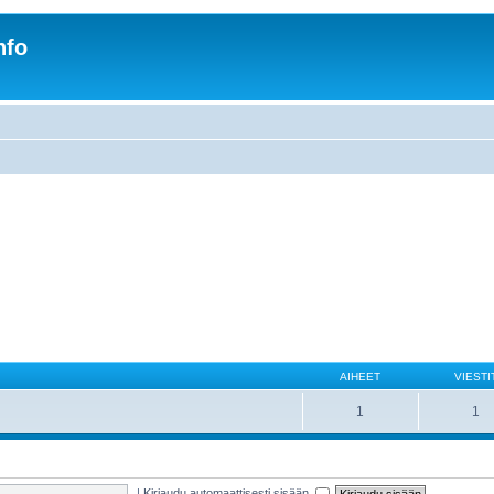
nfo
AIHEET
VIESTI
1
1
|
Kirjaudu automaattisesti sisään.