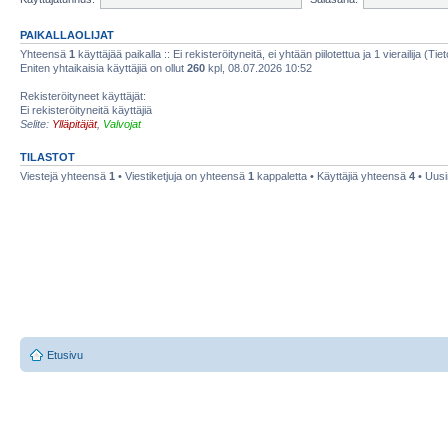
PAIKALLAOLIJAT
Yhteensä
1
käyttäjää paikalla :: Ei rekisteröityneitä, ei yhtään piilotettua ja 1 vierailija (Ti
Eniten yhtaikaisia käyttäjiä on ollut
260
kpl, 08.07.2026 10:52
Rekisteröityneet käyttäjät:
Ei rekisteröityneitä käyttäjiä
Selite:
Ylläpitäjät
,
Valvojat
TILASTOT
Viestejä yhteensä
1
• Viestiketjuja on yhteensä
1
kappaletta • Käyttäjiä yhteensä
4
• Uusi
Etusivu