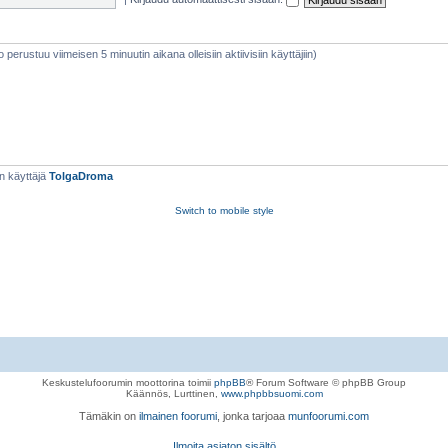
eto perustuu viimeisen 5 minuutin aikana olleisiin aktiivisiin käyttäjiin)
n käyttäjä
TolgaDroma
Switch to mobile style
Keskustelufoorumin moottorina toimii
phpBB
® Forum Software © phpBB Group
Käännös, Lurttinen,
www.phpbbsuomi.com
Tämäkin on
ilmainen foorumi
, jonka tarjoaa
munfoorumi.com
Ilmoita asiaton sisältö