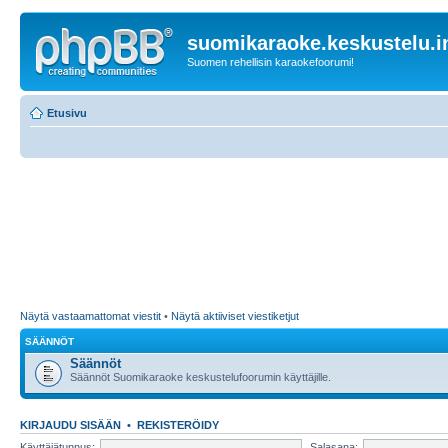
suomikaraoke.keskustelu.i
Suomen rehellisin karaokefoorumi!
Etusivu
Näytä vastaamattomat viestit
•
Näytä aktiiviset viestiketjut
SÄÄNNÖT
Säännöt
Säännöt Suomikaraoke keskustelufoorumin käyttäjille.
KIRJAUDU SISÄÄN
•
REKISTERÖIDY
Käyttäjätunnus:
Salasana: