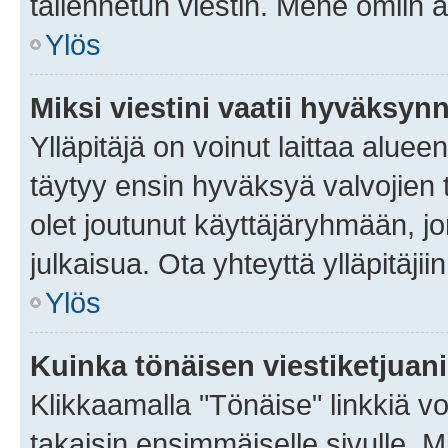
tallennetun viestin. Mene omiin a
Ylös
Miksi viestini vaatii hyväksyn
Ylläpitäjä on voinut laittaa alueen
täytyy ensin hyväksyä valvojien 
olet joutunut käyttäjäryhmään, jo
julkaisua. Ota yhteyttä ylläpitäjii
Ylös
Kuinka tönäisen viestiketjuan
Klikkaamalla "Tönäise" linkkiä voi
takaisin ensimmäiselle sivulle. M