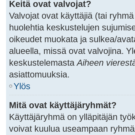
Keitä ovat valvojat?
Valvojat ovat käyttäjiä (tai ryhmä
huolehtia keskustelujen sujumise
oikeudet muokata ja sulkea/avata, 
alueella, missä ovat valvojina. Y
keskustelemasta
Aiheen vierest
asiattomuuksia.
Ylös
Mitä ovat käyttäjäryhmät?
Käyttäjäryhmä on ylläpitäjän työka
voivat kuulua useampaan ryhmään