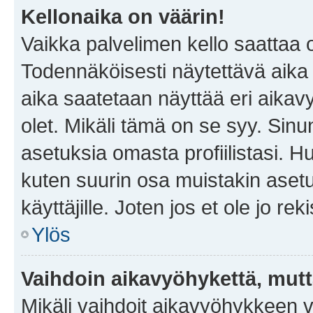
Kellonaika on väärin!
Vaikka palvelimen kello saattaa 
Todennäköisesti näytettävä aika
aika saatetaan näyttää eri aika
olet. Mikäli tämä on se syy. Si
asetuksia omasta profiilistasi. 
kuten suurin osa muistakin asetuks
käyttäjille. Joten jos et ole jo rek
Ylös
Vaihdoin aikavyöhykettä, mutta 
Mikäli vaihdoit aikavyöhykkeen 