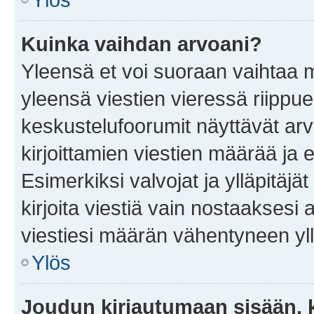
Kuinka vaihdan arvoani?
Yleensä et voi suoraan vaihtaa 
yleensä viestien vieressä riippu
keskustelufoorumit näyttävät ar
kirjoittamien viestien määrää ja er
Esimerkiksi valvojat ja ylläpitäjä
kirjoita viestiä vain nostaakses
viestiesi määrän vähentyneen yl
Ylös
Joudun kirjautumaan sisään, k