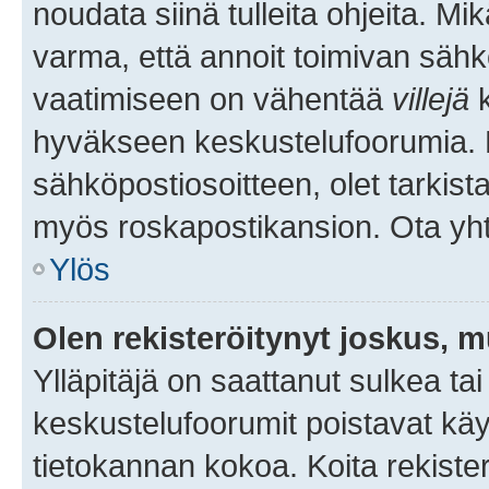
noudata siinä tulleita ohjeita. Mi
varma, että annoit toimivan sähk
vaatimiseen on vähentää
villejä
k
hyväkseen keskustelufoorumia. Mi
sähköpostiosoitteen, olet tarkista
myös roskapostikansion. Ota yhte
Ylös
Olen rekisteröitynyt joskus, 
Ylläpitäjä on saattanut sulkea ta
keskustelufoorumit poistavat k
tietokannan kokoa. Koita rekister