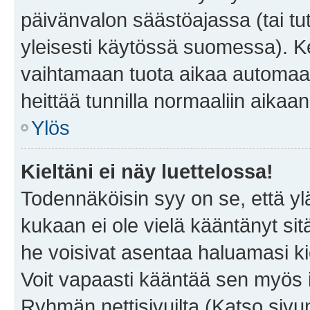
päivänvalon säästöajassa (tai tu
yleisesti käytössä suomessa). Ke
vaihtamaan tuota aikaa automaatti
heittää tunnilla normaaliin aikaan
Ylös
Kieltäni ei näy luettelossa!
Todennäköisin syy on se, että yläp
kukaan ei ole vielä kääntänyt sitä 
he voisivat asentaa haluamasi ki
Voit vapaasti kääntää sen myös i
Ryhmän nettisivuilta (Katso sivun