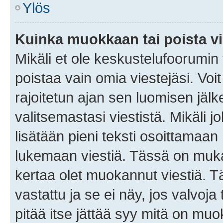
Ylös
Kuinka muokkaan tai poista vi
Mikäli et ole keskustelufoorumin y
poistaa vain omia viestejäsi. Voi
rajoitetun ajan sen luomisen jäl
valitsemastasi viestistä. Mikäli jo
lisätään pieni teksti osoittama
lukemaan viestiä. Tässä on mu
kertaa olet muokannut viestiä. Tä
vastattu ja se ei näy, jos valvoja
pitää itse jättää syy mitä on muo