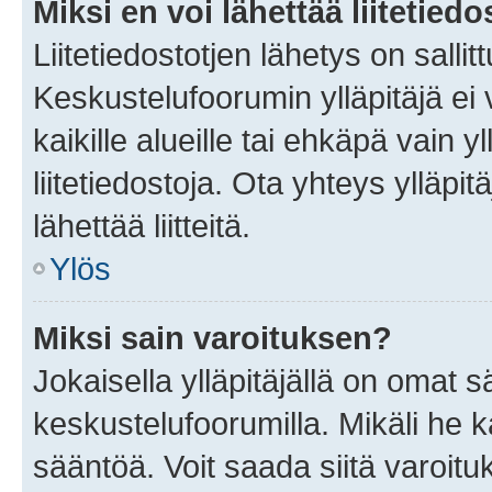
Miksi en voi lähettää liitetied
Liitetiedostotjen lähetys on sallit
Keskustelufoorumin ylläpitäjä ei v
kaikille alueille tai ehkäpä vain 
liitetiedostoja. Ota yhteys ylläpit
lähettää liitteitä.
Ylös
Miksi sain varoituksen?
Jokaisella ylläpitäjällä on omat 
keskustelufoorumilla. Mikäli he ka
sääntöä. Voit saada siitä varoi