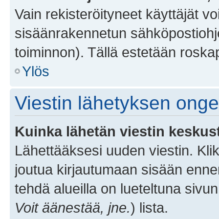
Vain rekisteröityneet käyttäjät v
sisäänrakennetun sähköpostiohjel
toiminnon). Tällä estetään roskap
Ylös
Viestin lähetyksen ong
Kuinka lähetän viestin keskus
Lähettääksesi uuden viestin. Kl
joutua kirjautumaan sisään ennen 
tehdä alueilla on lueteltuna sivun
Voit äänestää, jne.
) lista.