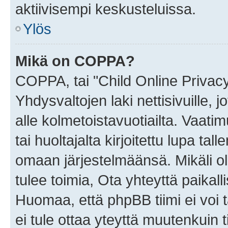
aktiivisempi keskusteluissa.
Ylös
Mikä on COPPA?
COPPA, tai "Child Online Privac
Yhdysvaltojen laki nettisivuille, 
alle kolmetoistavuotiailta. Vaa
tai huoltajalta kirjoitettu lupa ta
omaan järjestelmäänsä. Mikäli 
tulee toimia, Ota yhteyttä paika
Huomaa, että phpBB tiimi ei voi t
ei tule ottaa yteyttä muutenkuin t