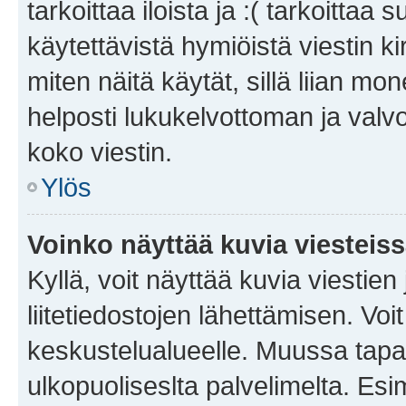
tarkoittaa iloista ja :( tarkoittaa 
käytettävistä hymiöistä viestin k
miten näitä käytät, sillä liian m
helposti lukukelvottoman ja valvo
koko viestin.
Ylös
Voinko näyttää kuvia viesteis
Kyllä, voit näyttää kuvia viestien 
liitetiedostojen lähettämisen. Vo
keskustelualueelle. Muussa tapa
ulkopuoliseslta palvelimelta. Es