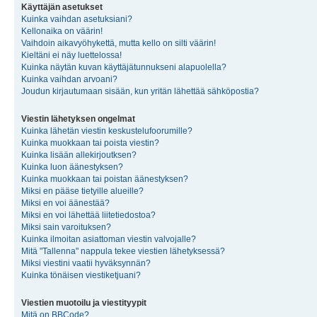
Käyttäjän asetukset
Kuinka vaihdan asetuksiani?
Kellonaika on väärin!
Vaihdoin aikavyöhykettä, mutta kello on silti väärin!
Kieltäni ei näy luettelossa!
Kuinka näytän kuvan käyttäjätunnukseni alapuolella?
Kuinka vaihdan arvoani?
Joudun kirjautumaan sisään, kun yritän lähettää sähköpostia?
Viestin lähetyksen ongelmat
Kuinka lähetän viestin keskustelufoorumille?
Kuinka muokkaan tai poista viestin?
Kuinka lisään allekirjoutksen?
Kuinka luon äänestyksen?
Kuinka muokkaan tai poistan äänestyksen?
Miksi en pääse tietyille alueille?
Miksi en voi äänestää?
Miksi en voi lähettää liitetiedostoa?
Miksi sain varoituksen?
Kuinka ilmoitan asiattoman viestin valvojalle?
Mitä "Tallenna" nappula tekee viestien lähetyksessä?
Miksi viestini vaatii hyväksynnän?
Kuinka tönäisen viestiketjuani?
Viestien muotoilu ja viestityypit
Mitä on BBCode?