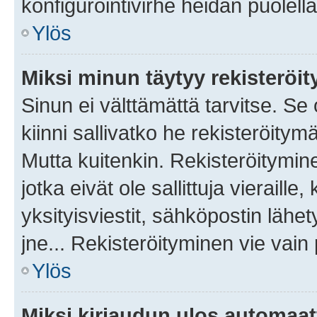
konfigurointivirhe heidän puolella
Ylös
Miksi minun täytyy rekisteröit
Sinun ei välttämättä tarvitse. Se
kiinni sallivatko he rekisteröitym
Mutta kuitenkin. Rekisteröitymine
jotka eivät ole sallittuja vierail
yksityisviestit, sähköpostin lähet
jne... Rekisteröityminen vie vain
Ylös
Miksi kirjaudun ulos automaat