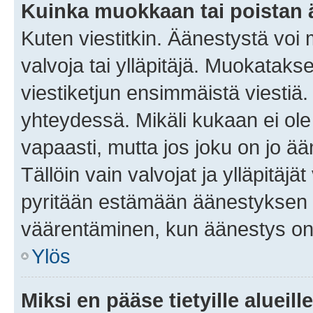
Kuinka muokkaan tai poistan
Kuten viestitkin. Äänestystä voi
valvoja tai ylläpitäjä. Muokatak
viestiketjun ensimmäistä viestiä
yhteydessä. Mikäli kukaan ei ol
vapaasti, mutta jos joku on jo ä
Tällöin vain valvojat ja ylläpitäjä
pyritään estämään äänestyksen 
väärentäminen, kun äänestys on
Ylös
Miksi en pääse tietyille alueill