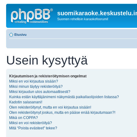
suomikaraoke.keskustelu.i
Suomen rehellisin karaokefoorumi!
Etusivu
Usein kysyttyä
Kirjautumisen ja rekisteröitymisen ongelmat
Miksi en voi kirjautua sisään?
Miksi minun täytyy rekisteröityä?
Miksi kirjaudun ulos automaattisesti?
Kuinka estän käyttäjänimeni näkymästä paikallaolijoiden listassa?
Kadotin salasanani!
Olen rekisteröitynyt, mutta en voi kirjautua sisään!
Olen rekisteröitynyt joskus, mutta en pääse enää kirjautumaan?!
Mikä on COPPA?
Miksi en voi rekisteröityä?
Mitä “Poista evästeet” tekee?