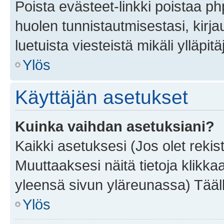
Poista evästeet-linkki poistaa p
huolen tunnistautmisestasi, kirja
luetuista viesteistä mikäli ylläpitä
Ylös
Käyttäjän asetukset
Kuinka vaihdan asetuksiani?
Kaikki asetuksesi (Jos olet rekist
Muuttaaksesi näitä tietoja klikka
yleensä sivun yläreunassa) Tääll
Ylös