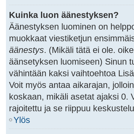
Kuinka luon äänestyksen?
Äänestyksen luominen on helppoa.
muokkaat viestiketjun ensimmäis
äänestys
. (Mikäli tätä ei ole. oik
äänsetyksen luomiseen) Sinun tu
vähintään kaksi vaihtoehtoa Lisää
Voit myös antaa aikarajan, jolloi
koskaan, mikäli asetat ajaksi 0.
rajoitettu ja se riippuu keskustel
Ylös