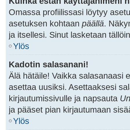
Kuinka estän käyttäjänimeni n
Omassa profiilissasi löytyy aset
asetuksen kohtaan
päällä
. Näkym
ja itsellesi. Sinut lasketaan tällö
Ylös
Kadotin salasanani!
Älä hätäile! Vaikka salasanaasi 
asettaa uusiksi. Asettaaksesi s
kirjautumissivulle ja napsauta
Un
ja pääset pian kirjautumaan sisä
Ylös