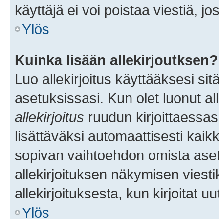
käyttäjä ei voi poistaa viestiä, jo
Ylös
Kuinka lisään allekirjoutksen?
Luo allekirjoitus käyttääksesi si
asetuksissasi. Kun olet luonut all
allekirjoitus
ruudun kirjoittaessasi
lisättäväksi automaattisesti kaikki
sopivan vaihtoehdon omista asetu
allekirjoituksen näkymisen viesti
allekirjoituksesta, kun kirjoitat uu
Ylös