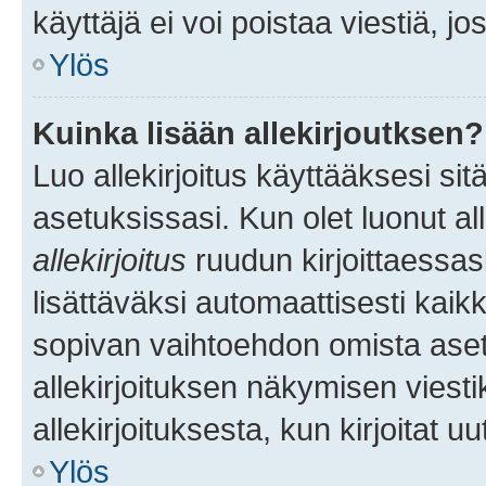
käyttäjä ei voi poistaa viestiä, jo
Ylös
Kuinka lisään allekirjoutksen?
Luo allekirjoitus käyttääksesi si
asetuksissasi. Kun olet luonut all
allekirjoitus
ruudun kirjoittaessasi
lisättäväksi automaattisesti kaikki
sopivan vaihtoehdon omista asetu
allekirjoituksen näkymisen viesti
allekirjoituksesta, kun kirjoitat uu
Ylös