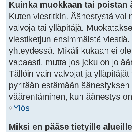
Kuinka muokkaan tai poistan
Kuten viestitkin. Äänestystä voi
valvoja tai ylläpitäjä. Muokatak
viestiketjun ensimmäistä viestiä
yhteydessä. Mikäli kukaan ei ol
vapaasti, mutta jos joku on jo ä
Tällöin vain valvojat ja ylläpitäjä
pyritään estämään äänestyksen 
väärentäminen, kun äänestys on
Ylös
Miksi en pääse tietyille alueill