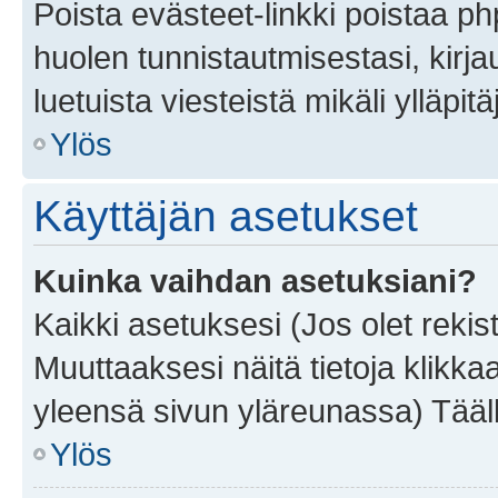
Poista evästeet-linkki poistaa p
huolen tunnistautmisestasi, kirja
luetuista viesteistä mikäli ylläpitä
Ylös
Käyttäjän asetukset
Kuinka vaihdan asetuksiani?
Kaikki asetuksesi (Jos olet rekist
Muuttaaksesi näitä tietoja klikka
yleensä sivun yläreunassa) Tääll
Ylös