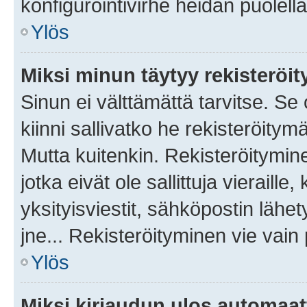
konfigurointivirhe heidän puolella
Ylös
Miksi minun täytyy rekisteröit
Sinun ei välttämättä tarvitse. Se
kiinni sallivatko he rekisteröitym
Mutta kuitenkin. Rekisteröitymine
jotka eivät ole sallittuja vierail
yksityisviestit, sähköpostin lähet
jne... Rekisteröityminen vie vain
Ylös
Miksi kirjaudun ulos automaat