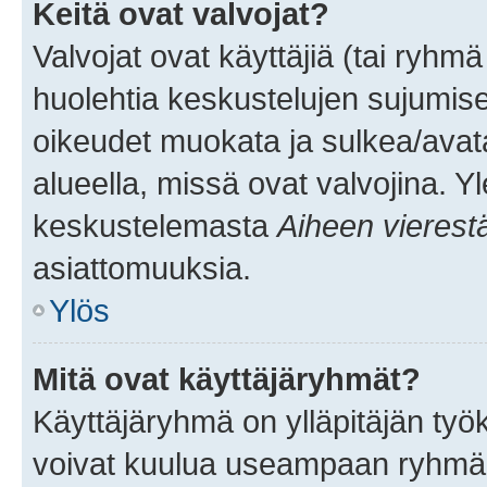
Keitä ovat valvojat?
Valvojat ovat käyttäjiä (tai ryhmä
huolehtia keskustelujen sujumise
oikeudet muokata ja sulkea/avata, 
alueella, missä ovat valvojina. Y
keskustelemasta
Aiheen vierest
asiattomuuksia.
Ylös
Mitä ovat käyttäjäryhmät?
Käyttäjäryhmä on ylläpitäjän työka
voivat kuulua useampaan ryhmään