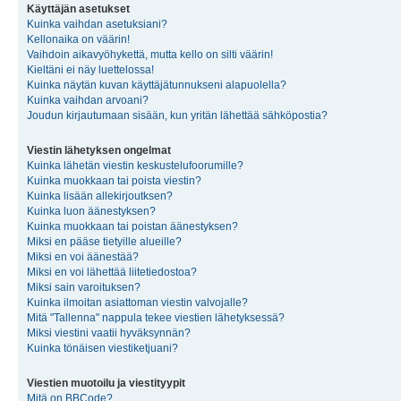
Käyttäjän asetukset
Kuinka vaihdan asetuksiani?
Kellonaika on väärin!
Vaihdoin aikavyöhykettä, mutta kello on silti väärin!
Kieltäni ei näy luettelossa!
Kuinka näytän kuvan käyttäjätunnukseni alapuolella?
Kuinka vaihdan arvoani?
Joudun kirjautumaan sisään, kun yritän lähettää sähköpostia?
Viestin lähetyksen ongelmat
Kuinka lähetän viestin keskustelufoorumille?
Kuinka muokkaan tai poista viestin?
Kuinka lisään allekirjoutksen?
Kuinka luon äänestyksen?
Kuinka muokkaan tai poistan äänestyksen?
Miksi en pääse tietyille alueille?
Miksi en voi äänestää?
Miksi en voi lähettää liitetiedostoa?
Miksi sain varoituksen?
Kuinka ilmoitan asiattoman viestin valvojalle?
Mitä "Tallenna" nappula tekee viestien lähetyksessä?
Miksi viestini vaatii hyväksynnän?
Kuinka tönäisen viestiketjuani?
Viestien muotoilu ja viestityypit
Mitä on BBCode?