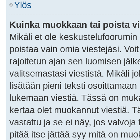
Ylös
Kuinka muokkaan tai poista vi
Mikäli et ole keskustelufoorumin y
poistaa vain omia viestejäsi. Voi
rajoitetun ajan sen luomisen jäl
valitsemastasi viestistä. Mikäli jo
lisätään pieni teksti osoittama
lukemaan viestiä. Tässä on mu
kertaa olet muokannut viestiä. Tä
vastattu ja se ei näy, jos valvoja
pitää itse jättää syy mitä on muo