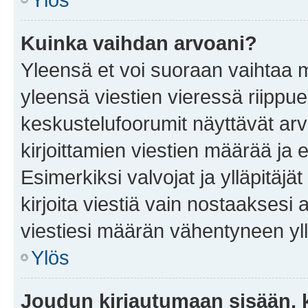
Kuinka vaihdan arvoani?
Yleensä et voi suoraan vaihtaa 
yleensä viestien vieressä riippu
keskustelufoorumit näyttävät ar
kirjoittamien viestien määrää ja er
Esimerkiksi valvojat ja ylläpitäjä
kirjoita viestiä vain nostaakses
viestiesi määrän vähentyneen yl
Ylös
Joudun kirjautumaan sisään, k