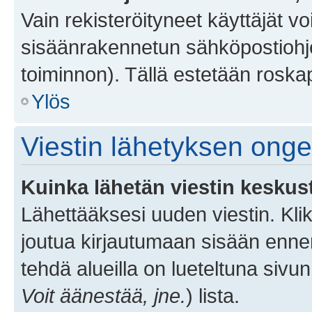
Vain rekisteröityneet käyttäjät v
sisäänrakennetun sähköpostiohjel
toiminnon). Tällä estetään roskap
Ylös
Viestin lähetyksen ong
Kuinka lähetän viestin keskus
Lähettääksesi uuden viestin. Kl
joutua kirjautumaan sisään ennen 
tehdä alueilla on lueteltuna sivun
Voit äänestää, jne.
) lista.