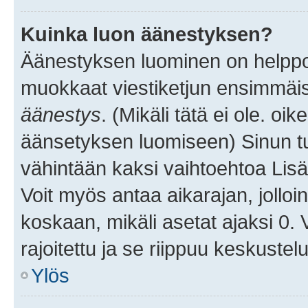
Kuinka luon äänestyksen?
Äänestyksen luominen on helppoa.
muokkaat viestiketjun ensimmäis
äänestys
. (Mikäli tätä ei ole. oik
äänsetyksen luomiseen) Sinun tu
vähintään kaksi vaihtoehtoa Lisää
Voit myös antaa aikarajan, jolloi
koskaan, mikäli asetat ajaksi 0.
rajoitettu ja se riippuu keskustel
Ylös