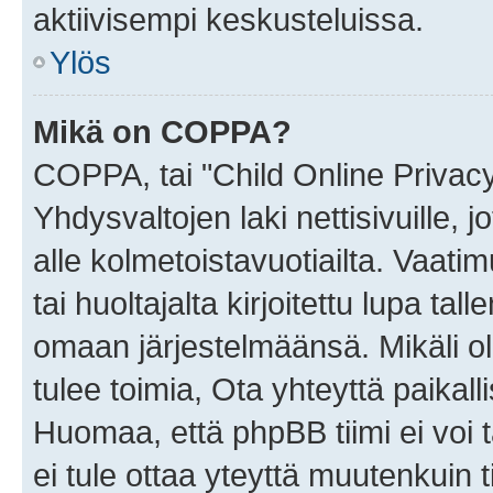
aktiivisempi keskusteluissa.
Ylös
Mikä on COPPA?
COPPA, tai "Child Online Privac
Yhdysvaltojen laki nettisivuille, 
alle kolmetoistavuotiailta. Vaa
tai huoltajalta kirjoitettu lupa ta
omaan järjestelmäänsä. Mikäli 
tulee toimia, Ota yhteyttä paika
Huomaa, että phpBB tiimi ei voi t
ei tule ottaa yteyttä muutenkuin t