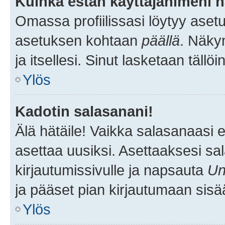
Kuinka estän käyttäjänimeni n
Omassa profiilissasi löytyy aset
asetuksen kohtaan
päällä
. Näkym
ja itsellesi. Sinut lasketaan tällö
Ylös
Kadotin salasanani!
Älä hätäile! Vaikka salasanaasi 
asettaa uusiksi. Asettaaksesi s
kirjautumissivulle ja napsauta
Un
ja pääset pian kirjautumaan sisä
Ylös