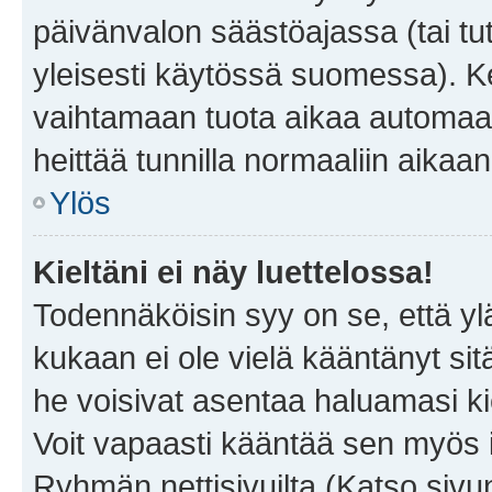
päivänvalon säästöajassa (tai tu
yleisesti käytössä suomessa). Ke
vaihtamaan tuota aikaa automaatti
heittää tunnilla normaaliin aikaan
Ylös
Kieltäni ei näy luettelossa!
Todennäköisin syy on se, että yläp
kukaan ei ole vielä kääntänyt sitä 
he voisivat asentaa haluamasi ki
Voit vapaasti kääntää sen myös i
Ryhmän nettisivuilta (Katso sivun