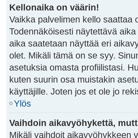
Kellonaika on väärin!
Vaikka palvelimen kello saattaa 
Todennäköisesti näytettävä aika
aika saatetaan näyttää eri aika
olet. Mikäli tämä on se syy. Si
asetuksia omasta profiilistasi. 
kuten suurin osa muistakin asetuks
käyttäjille. Joten jos et ole jo rek
Ylös
Vaihdoin aikavyöhykettä, mutta 
Mikäli vaihdoit aikavyöhykkeen 