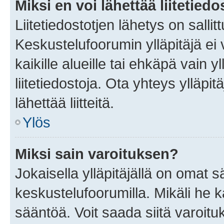
Miksi en voi lähettää liitetied
Liitetiedostotjen lähetys on sallit
Keskustelufoorumin ylläpitäjä ei v
kaikille alueille tai ehkäpä vain 
liitetiedostoja. Ota yhteys ylläpit
lähettää liitteitä.
Ylös
Miksi sain varoituksen?
Jokaisella ylläpitäjällä on omat 
keskustelufoorumilla. Mikäli he ka
sääntöä. Voit saada siitä varoi