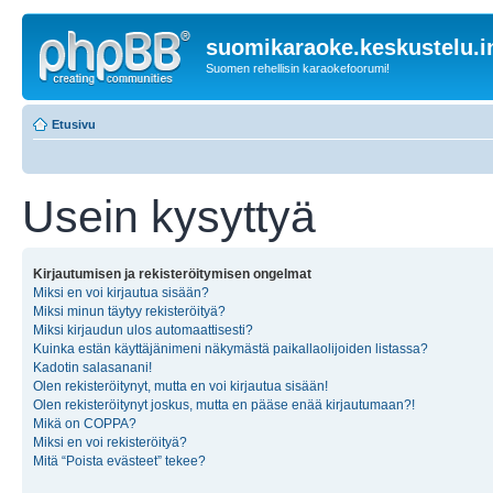
suomikaraoke.keskustelu.i
Suomen rehellisin karaokefoorumi!
Etusivu
Usein kysyttyä
Kirjautumisen ja rekisteröitymisen ongelmat
Miksi en voi kirjautua sisään?
Miksi minun täytyy rekisteröityä?
Miksi kirjaudun ulos automaattisesti?
Kuinka estän käyttäjänimeni näkymästä paikallaolijoiden listassa?
Kadotin salasanani!
Olen rekisteröitynyt, mutta en voi kirjautua sisään!
Olen rekisteröitynyt joskus, mutta en pääse enää kirjautumaan?!
Mikä on COPPA?
Miksi en voi rekisteröityä?
Mitä “Poista evästeet” tekee?