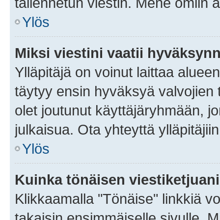
tallennetun viestin. Mene omiin a
Ylös
Miksi viestini vaatii hyväksyn
Ylläpitäjä on voinut laittaa alueen
täytyy ensin hyväksyä valvojien 
olet joutunut käyttäjäryhmään, jo
julkaisua. Ota yhteyttä ylläpitäjii
Ylös
Kuinka tönäisen viestiketjuan
Klikkaamalla "Tönäise" linkkiä voi
takaisin ensimmäiselle sivulle. M