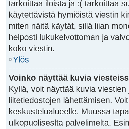
tarkoittaa iloista ja :( tarkoittaa 
käytettävistä hymiöistä viestin k
miten näitä käytät, sillä liian m
helposti lukukelvottoman ja valvo
koko viestin.
Ylös
Voinko näyttää kuvia viesteis
Kyllä, voit näyttää kuvia viestien 
liitetiedostojen lähettämisen. Vo
keskustelualueelle. Muussa tapa
ulkopuoliseslta palvelimelta. Es