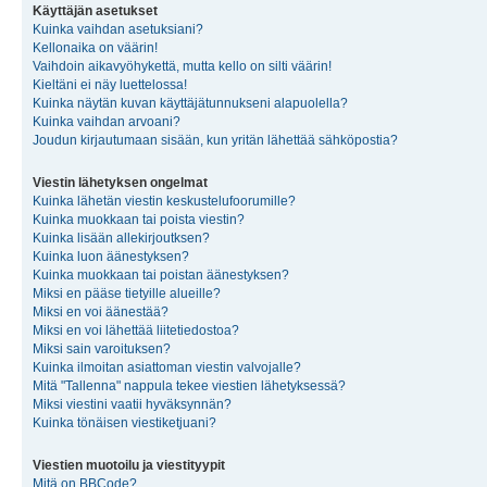
Käyttäjän asetukset
Kuinka vaihdan asetuksiani?
Kellonaika on väärin!
Vaihdoin aikavyöhykettä, mutta kello on silti väärin!
Kieltäni ei näy luettelossa!
Kuinka näytän kuvan käyttäjätunnukseni alapuolella?
Kuinka vaihdan arvoani?
Joudun kirjautumaan sisään, kun yritän lähettää sähköpostia?
Viestin lähetyksen ongelmat
Kuinka lähetän viestin keskustelufoorumille?
Kuinka muokkaan tai poista viestin?
Kuinka lisään allekirjoutksen?
Kuinka luon äänestyksen?
Kuinka muokkaan tai poistan äänestyksen?
Miksi en pääse tietyille alueille?
Miksi en voi äänestää?
Miksi en voi lähettää liitetiedostoa?
Miksi sain varoituksen?
Kuinka ilmoitan asiattoman viestin valvojalle?
Mitä "Tallenna" nappula tekee viestien lähetyksessä?
Miksi viestini vaatii hyväksynnän?
Kuinka tönäisen viestiketjuani?
Viestien muotoilu ja viestityypit
Mitä on BBCode?