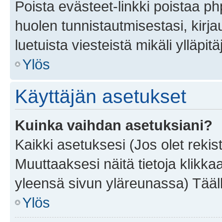
Poista evästeet-linkki poistaa p
huolen tunnistautmisestasi, kirja
luetuista viesteistä mikäli ylläpitä
Ylös
Käyttäjän asetukset
Kuinka vaihdan asetuksiani?
Kaikki asetuksesi (Jos olet rekist
Muuttaaksesi näitä tietoja klikka
yleensä sivun yläreunassa) Tääll
Ylös