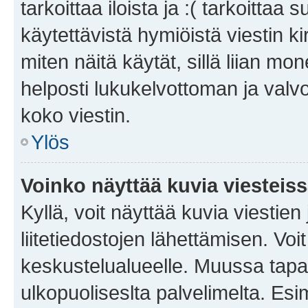
tarkoittaa iloista ja :( tarkoittaa 
käytettävistä hymiöistä viestin k
miten näitä käytät, sillä liian m
helposti lukukelvottoman ja valvo
koko viestin.
Ylös
Voinko näyttää kuvia viesteis
Kyllä, voit näyttää kuvia viestien 
liitetiedostojen lähettämisen. Vo
keskustelualueelle. Muussa tapa
ulkopuoliseslta palvelimelta. Es