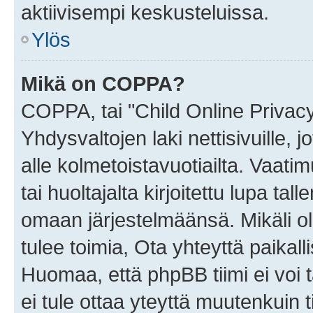
aktiivisempi keskusteluissa.
Ylös
Mikä on COPPA?
COPPA, tai "Child Online Privac
Yhdysvaltojen laki nettisivuille, 
alle kolmetoistavuotiailta. Vaa
tai huoltajalta kirjoitettu lupa ta
omaan järjestelmäänsä. Mikäli 
tulee toimia, Ota yhteyttä paika
Huomaa, että phpBB tiimi ei voi t
ei tule ottaa yteyttä muutenkuin t