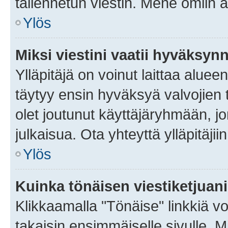
tallennetun viestin. Mene omiin a
Ylös
Miksi viestini vaatii hyväksyn
Ylläpitäjä on voinut laittaa alueen
täytyy ensin hyväksyä valvojien 
olet joutunut käyttäjäryhmään, jo
julkaisua. Ota yhteyttä ylläpitäjii
Ylös
Kuinka tönäisen viestiketjuan
Klikkaamalla "Tönäise" linkkiä voi
takaisin ensimmäiselle sivulle. M