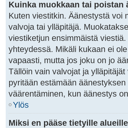
Kuinka muokkaan tai poistan
Kuten viestitkin. Äänestystä voi
valvoja tai ylläpitäjä. Muokatak
viestiketjun ensimmäistä viestiä
yhteydessä. Mikäli kukaan ei ol
vapaasti, mutta jos joku on jo ä
Tällöin vain valvojat ja ylläpitäjä
pyritään estämään äänestyksen 
väärentäminen, kun äänestys on
Ylös
Miksi en pääse tietyille alueill