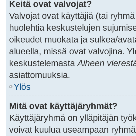
Keitä ovat valvojat?
Valvojat ovat käyttäjiä (tai ryhmä
huolehtia keskustelujen sujumise
oikeudet muokata ja sulkea/avata, 
alueella, missä ovat valvojina. Y
keskustelemasta
Aiheen vierest
asiattomuuksia.
Ylös
Mitä ovat käyttäjäryhmät?
Käyttäjäryhmä on ylläpitäjän työka
voivat kuulua useampaan ryhmään