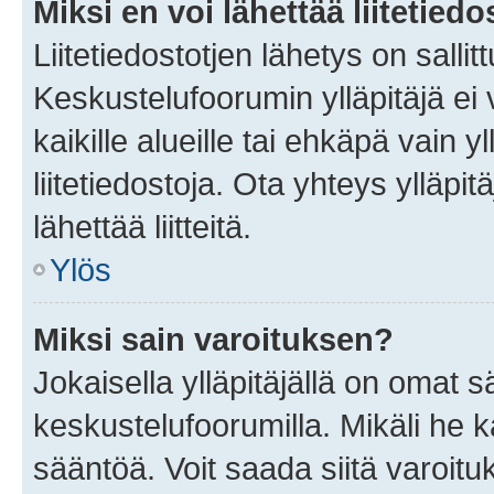
Miksi en voi lähettää liitetied
Liitetiedostotjen lähetys on sallit
Keskustelufoorumin ylläpitäjä ei v
kaikille alueille tai ehkäpä vain 
liitetiedostoja. Ota yhteys ylläpit
lähettää liitteitä.
Ylös
Miksi sain varoituksen?
Jokaisella ylläpitäjällä on omat 
keskustelufoorumilla. Mikäli he ka
sääntöä. Voit saada siitä varoi