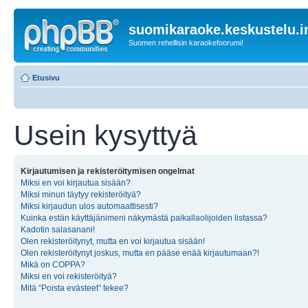
suomikaraoke.keskustelu.i
Suomen rehellisin karaokefoorumi!
Etusivu
Usein kysyttyä
Kirjautumisen ja rekisteröitymisen ongelmat
Miksi en voi kirjautua sisään?
Miksi minun täytyy rekisteröityä?
Miksi kirjaudun ulos automaattisesti?
Kuinka estän käyttäjänimeni näkymästä paikallaolijoiden listassa?
Kadotin salasanani!
Olen rekisteröitynyt, mutta en voi kirjautua sisään!
Olen rekisteröitynyt joskus, mutta en pääse enää kirjautumaan?!
Mikä on COPPA?
Miksi en voi rekisteröityä?
Mitä “Poista evästeet” tekee?