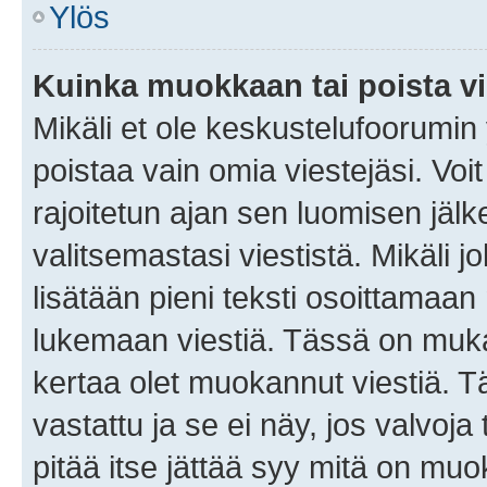
Ylös
Kuinka muokkaan tai poista vi
Mikäli et ole keskustelufoorumin y
poistaa vain omia viestejäsi. Voi
rajoitetun ajan sen luomisen jäl
valitsemastasi viestistä. Mikäli jo
lisätään pieni teksti osoittama
lukemaan viestiä. Tässä on mu
kertaa olet muokannut viestiä. Tä
vastattu ja se ei näy, jos valvoja
pitää itse jättää syy mitä on muo