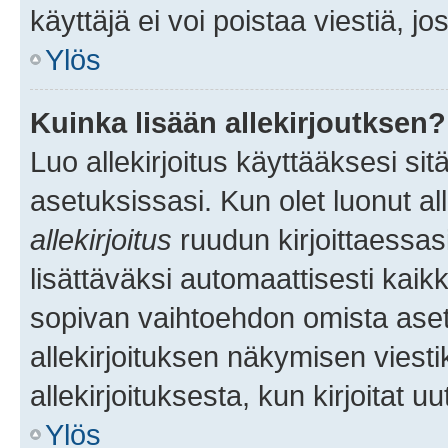
käyttäjä ei voi poistaa viestiä, jo
Ylös
Kuinka lisään allekirjoutksen?
Luo allekirjoitus käyttääksesi si
asetuksissasi. Kun olet luonut all
allekirjoitus
ruudun kirjoittaessasi
lisättäväksi automaattisesti kaikki
sopivan vaihtoehdon omista asetu
allekirjoituksen näkymisen viesti
allekirjoituksesta, kun kirjoitat uu
Ylös