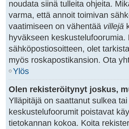
noudata siinä tulleita ohjeita. Mi
varma, että annoit toimivan sähk
vaatimiseen on vähentää
villejä
k
hyväkseen keskustelufoorumia. Mi
sähköpostiosoitteen, olet tarkista
myös roskapostikansion. Ota yhte
Ylös
Olen rekisteröitynyt joskus, 
Ylläpitäjä on saattanut sulkea ta
keskustelufoorumit poistavat k
tietokannan kokoa. Koita rekister