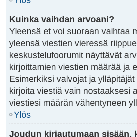
Kuinka vaihdan arvoani?
Yleensä et voi suoraan vaihtaa 
yleensä viestien vieressä riippu
keskustelufoorumit näyttävät ar
kirjoittamien viestien määrää ja er
Esimerkiksi valvojat ja ylläpitäjä
kirjoita viestiä vain nostaakses
viestiesi määrän vähentyneen yl
Ylös
Joudun kirjautumaan sisään, k