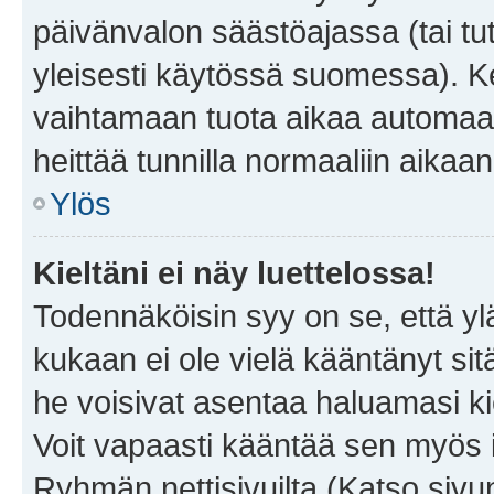
päivänvalon säästöajassa (tai tu
yleisesti käytössä suomessa). Ke
vaihtamaan tuota aikaa automaatti
heittää tunnilla normaaliin aikaan
Ylös
Kieltäni ei näy luettelossa!
Todennäköisin syy on se, että yläp
kukaan ei ole vielä kääntänyt sitä 
he voisivat asentaa haluamasi ki
Voit vapaasti kääntää sen myös i
Ryhmän nettisivuilta (Katso sivun