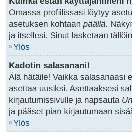
Kuinka estän käyttäjänimeni n
Omassa profiilissasi löytyy aset
asetuksen kohtaan
päällä
. Näkym
ja itsellesi. Sinut lasketaan tällö
Ylös
Kadotin salasanani!
Älä hätäile! Vaikka salasanaasi 
asettaa uusiksi. Asettaaksesi s
kirjautumissivulle ja napsauta
Un
ja pääset pian kirjautumaan sisä
Ylös