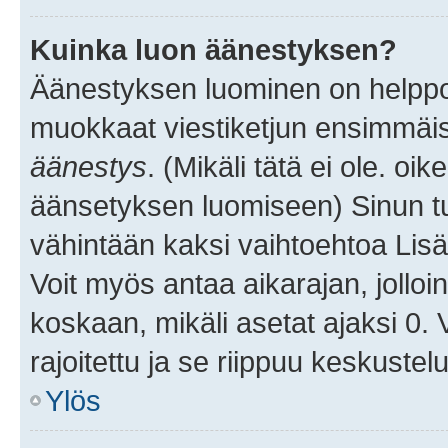
Kuinka luon äänestyksen?
Äänestyksen luominen on helppoa.
muokkaat viestiketjun ensimmäis
äänestys
. (Mikäli tätä ei ole. oik
äänsetyksen luomiseen) Sinun tu
vähintään kaksi vaihtoehtoa Lisää
Voit myös antaa aikarajan, jolloi
koskaan, mikäli asetat ajaksi 0.
rajoitettu ja se riippuu keskustel
Ylös