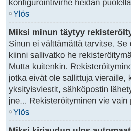
konfigurointivirhe heidän puolella
Ylös
Miksi minun täytyy rekisteröit
Sinun ei välttämättä tarvitse. Se
kiinni sallivatko he rekisteröitym
Mutta kuitenkin. Rekisteröitymine
jotka eivät ole sallittuja vierail
yksityisviestit, sähköpostin lähet
jne... Rekisteröityminen vie vain
Ylös
Miksi kirjaudun ulos automaat