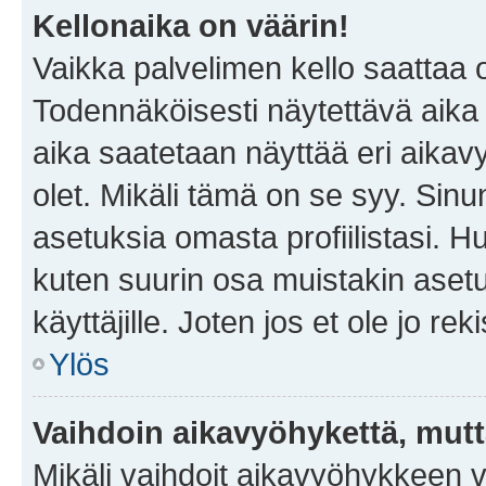
Kellonaika on väärin!
Vaikka palvelimen kello saattaa 
Todennäköisesti näytettävä aika
aika saatetaan näyttää eri aika
olet. Mikäli tämä on se syy. Si
asetuksia omasta profiilistasi. 
kuten suurin osa muistakin asetuks
käyttäjille. Joten jos et ole jo rek
Ylös
Vaihdoin aikavyöhykettä, mutta 
Mikäli vaihdoit aikavyöhykkeen 