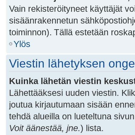
Vain rekisteröityneet käyttäjät v
sisäänrakennetun sähköpostiohjel
toiminnon). Tällä estetään roskap
Ylös
Viestin lähetyksen ong
Kuinka lähetän viestin keskus
Lähettääksesi uuden viestin. Kl
joutua kirjautumaan sisään ennen 
tehdä alueilla on lueteltuna sivun
Voit äänestää, jne.
) lista.