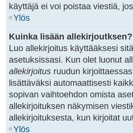
käyttäjä ei voi poistaa viestiä, jo
Ylös
Kuinka lisään allekirjoutksen?
Luo allekirjoitus käyttääksesi si
asetuksissasi. Kun olet luonut all
allekirjoitus
ruudun kirjoittaessasi
lisättäväksi automaattisesti kaikki
sopivan vaihtoehdon omista asetu
allekirjoituksen näkymisen viesti
allekirjoituksesta, kun kirjoitat uu
Ylös