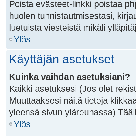
Poista evästeet-linkki poistaa p
huolen tunnistautmisestasi, kirja
luetuista viesteistä mikäli ylläpitä
Ylös
Käyttäjän asetukset
Kuinka vaihdan asetuksiani?
Kaikki asetuksesi (Jos olet rekist
Muuttaaksesi näitä tietoja klikka
yleensä sivun yläreunassa) Tääll
Ylös