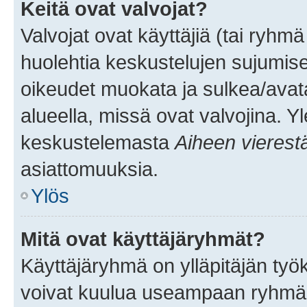
Keitä ovat valvojat?
Valvojat ovat käyttäjiä (tai ryhmä
huolehtia keskustelujen sujumise
oikeudet muokata ja sulkea/avata, 
alueella, missä ovat valvojina. Y
keskustelemasta
Aiheen vierest
asiattomuuksia.
Ylös
Mitä ovat käyttäjäryhmät?
Käyttäjäryhmä on ylläpitäjän työka
voivat kuulua useampaan ryhmään