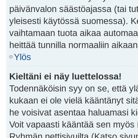
päivänvalon säästöajassa (tai tu
yleisesti käytössä suomessa). Ke
vaihtamaan tuota aikaa automaatti
heittää tunnilla normaaliin aikaan
Ylös
Kieltäni ei näy luettelossa!
Todennäköisin syy on se, että yläp
kukaan ei ole vielä kääntänyt sitä 
he voisivat asentaa haluamasi ki
Voit vapaasti kääntää sen myös i
Ryhmän nettisivuilta (Katso sivun