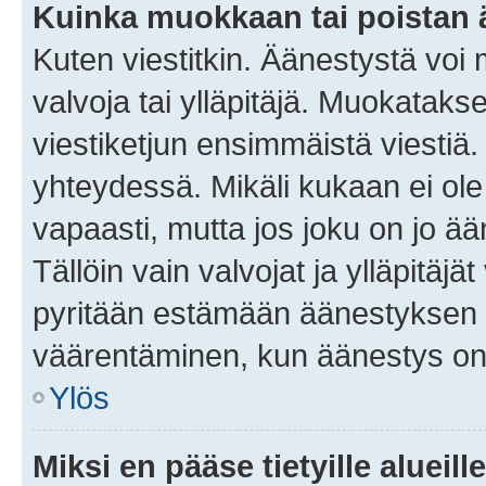
Kuinka muokkaan tai poistan
Kuten viestitkin. Äänestystä voi
valvoja tai ylläpitäjä. Muokatak
viestiketjun ensimmäistä viestiä
yhteydessä. Mikäli kukaan ei ol
vapaasti, mutta jos joku on jo ä
Tällöin vain valvojat ja ylläpitäjä
pyritään estämään äänestyksen 
väärentäminen, kun äänestys on
Ylös
Miksi en pääse tietyille alueill