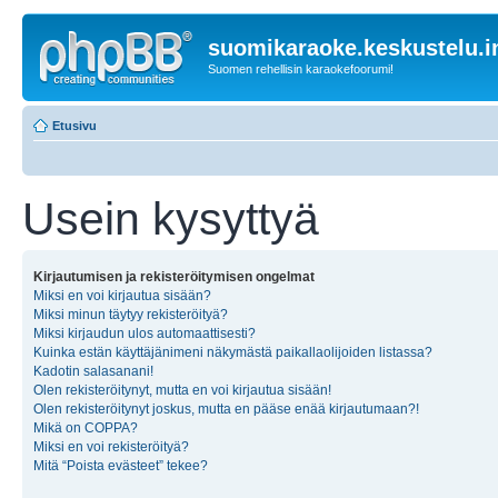
suomikaraoke.keskustelu.i
Suomen rehellisin karaokefoorumi!
Etusivu
Usein kysyttyä
Kirjautumisen ja rekisteröitymisen ongelmat
Miksi en voi kirjautua sisään?
Miksi minun täytyy rekisteröityä?
Miksi kirjaudun ulos automaattisesti?
Kuinka estän käyttäjänimeni näkymästä paikallaolijoiden listassa?
Kadotin salasanani!
Olen rekisteröitynyt, mutta en voi kirjautua sisään!
Olen rekisteröitynyt joskus, mutta en pääse enää kirjautumaan?!
Mikä on COPPA?
Miksi en voi rekisteröityä?
Mitä “Poista evästeet” tekee?