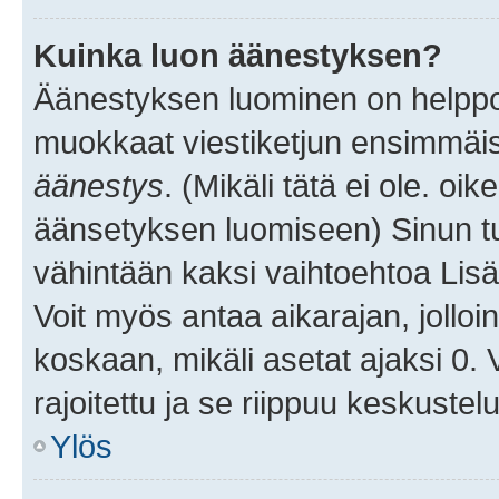
Kuinka luon äänestyksen?
Äänestyksen luominen on helppoa.
muokkaat viestiketjun ensimmäis
äänestys
. (Mikäli tätä ei ole. oik
äänsetyksen luomiseen) Sinun tu
vähintään kaksi vaihtoehtoa Lisää
Voit myös antaa aikarajan, jolloi
koskaan, mikäli asetat ajaksi 0.
rajoitettu ja se riippuu keskustel
Ylös