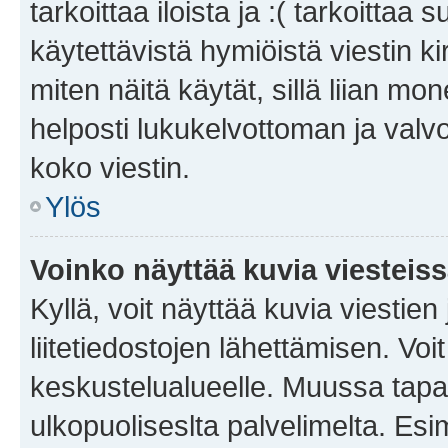
tarkoittaa iloista ja :( tarkoittaa 
käytettävistä hymiöistä viestin k
miten näitä käytät, sillä liian m
helposti lukukelvottoman ja valvo
koko viestin.
Ylös
Voinko näyttää kuvia viesteis
Kyllä, voit näyttää kuvia viestien 
liitetiedostojen lähettämisen. Vo
keskustelualueelle. Muussa tapa
ulkopuoliseslta palvelimelta. Es