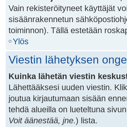
Vain rekisteröityneet käyttäjät v
sisäänrakennetun sähköpostiohjel
toiminnon). Tällä estetään roskap
Ylös
Viestin lähetyksen ong
Kuinka lähetän viestin keskus
Lähettääksesi uuden viestin. Kl
joutua kirjautumaan sisään ennen 
tehdä alueilla on lueteltuna sivun
Voit äänestää, jne.
) lista.