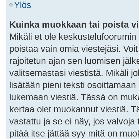
Ylös
Kuinka muokkaan tai poista vi
Mikäli et ole keskustelufoorumin y
poistaa vain omia viestejäsi. Voi
rajoitetun ajan sen luomisen jäl
valitsemastasi viestistä. Mikäli jo
lisätään pieni teksti osoittama
lukemaan viestiä. Tässä on mu
kertaa olet muokannut viestiä. Tä
vastattu ja se ei näy, jos valvoja
pitää itse jättää syy mitä on muo