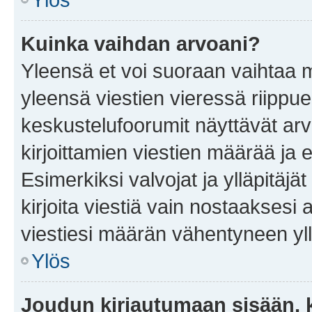
Kuinka vaihdan arvoani?
Yleensä et voi suoraan vaihtaa 
yleensä viestien vieressä riippu
keskustelufoorumit näyttävät ar
kirjoittamien viestien määrää ja er
Esimerkiksi valvojat ja ylläpitäjä
kirjoita viestiä vain nostaakses
viestiesi määrän vähentyneen yl
Ylös
Joudun kirjautumaan sisään, k