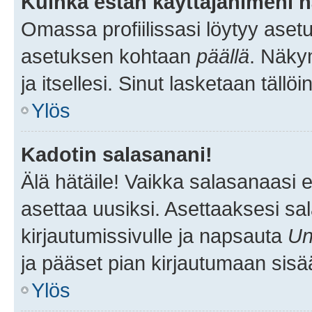
Kuinka estän käyttäjänimeni n
Omassa profiilissasi löytyy aset
asetuksen kohtaan
päällä
. Näkym
ja itsellesi. Sinut lasketaan tällö
Ylös
Kadotin salasanani!
Älä hätäile! Vaikka salasanaasi 
asettaa uusiksi. Asettaaksesi s
kirjautumissivulle ja napsauta
Un
ja pääset pian kirjautumaan sisä
Ylös