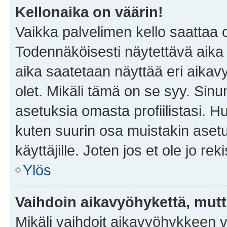
Kellonaika on väärin!
Vaikka palvelimen kello saattaa 
Todennäköisesti näytettävä aika
aika saatetaan näyttää eri aika
olet. Mikäli tämä on se syy. Si
asetuksia omasta profiilistasi. 
kuten suurin osa muistakin asetuks
käyttäjille. Joten jos et ole jo rek
Ylös
Vaihdoin aikavyöhykettä, mutta 
Mikäli vaihdoit aikavyöhykkeen 