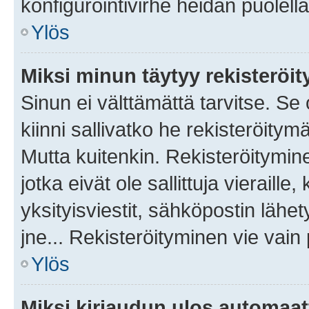
konfigurointivirhe heidän puolella
Ylös
Miksi minun täytyy rekisteröit
Sinun ei välttämättä tarvitse. Se
kiinni sallivatko he rekisteröitym
Mutta kuitenkin. Rekisteröitymine
jotka eivät ole sallittuja vierail
yksityisviestit, sähköpostin lähet
jne... Rekisteröityminen vie vain
Ylös
Miksi kirjaudun ulos automaat