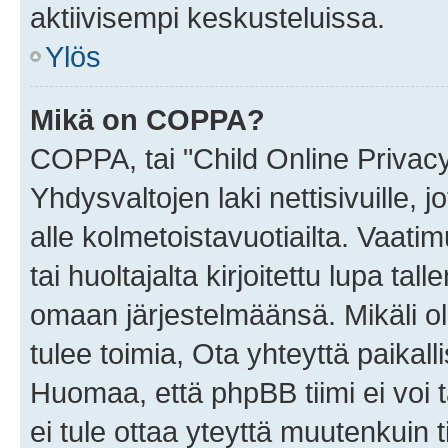
aktiivisempi keskusteluissa.
Ylös
Mikä on COPPA?
COPPA, tai "Child Online Privac
Yhdysvaltojen laki nettisivuille, 
alle kolmetoistavuotiailta. Vaa
tai huoltajalta kirjoitettu lupa ta
omaan järjestelmäänsä. Mikäli 
tulee toimia, Ota yhteyttä paika
Huomaa, että phpBB tiimi ei voi t
ei tule ottaa yteyttä muutenkuin t