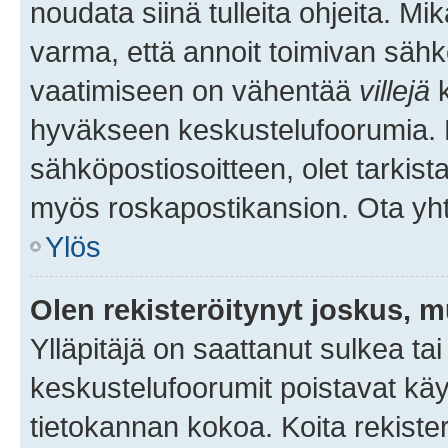
noudata siinä tulleita ohjeita. Mi
varma, että annoit toimivan sähk
vaatimiseen on vähentää
villejä
k
hyväkseen keskustelufoorumia. Mi
sähköpostiosoitteen, olet tarkista
myös roskapostikansion. Ota yhte
Ylös
Olen rekisteröitynyt joskus, 
Ylläpitäjä on saattanut sulkea ta
keskustelufoorumit poistavat k
tietokannan kokoa. Koita rekister