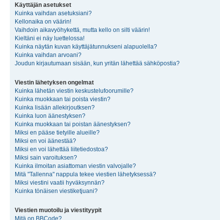
Käyttäjän asetukset
Kuinka vaihdan asetuksiani?
Kellonaika on väärin!
Vaihdoin aikavyöhykettä, mutta kello on silti väärin!
Kieltäni ei näy luettelossa!
Kuinka näytän kuvan käyttäjätunnukseni alapuolella?
Kuinka vaihdan arvoani?
Joudun kirjautumaan sisään, kun yritän lähettää sähköpostia?
Viestin lähetyksen ongelmat
Kuinka lähetän viestin keskustelufoorumille?
Kuinka muokkaan tai poista viestin?
Kuinka lisään allekirjoutksen?
Kuinka luon äänestyksen?
Kuinka muokkaan tai poistan äänestyksen?
Miksi en pääse tietyille alueille?
Miksi en voi äänestää?
Miksi en voi lähettää liitetiedostoa?
Miksi sain varoituksen?
Kuinka ilmoitan asiattoman viestin valvojalle?
Mitä "Tallenna" nappula tekee viestien lähetyksessä?
Miksi viestini vaatii hyväksynnän?
Kuinka tönäisen viestiketjuani?
Viestien muotoilu ja viestityypit
Mitä on BBCode?