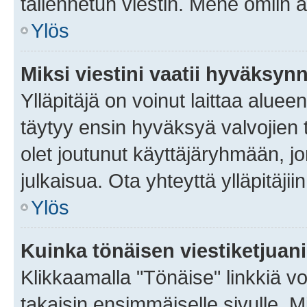
tallennetun viestin. Mene omiin a
Ylös
Miksi viestini vaatii hyväksyn
Ylläpitäjä on voinut laittaa alueen
täytyy ensin hyväksyä valvojien 
olet joutunut käyttäjäryhmään, jo
julkaisua. Ota yhteyttä ylläpitäjii
Ylös
Kuinka tönäisen viestiketjuan
Klikkaamalla "Tönäise" linkkiä voi
takaisin ensimmäiselle sivulle. M