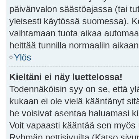
päivänvalon säästöajassa (tai tu
yleisesti käytössä suomessa). Ke
vaihtamaan tuota aikaa automaatti
heittää tunnilla normaaliin aikaan
Ylös
Kieltäni ei näy luettelossa!
Todennäköisin syy on se, että yläp
kukaan ei ole vielä kääntänyt sitä 
he voisivat asentaa haluamasi ki
Voit vapaasti kääntää sen myös i
Ryhmän nettisivuilta (Katso sivun