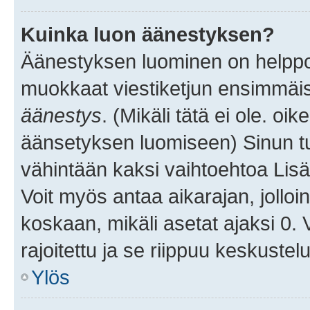
Kuinka luon äänestyksen?
Äänestyksen luominen on helppoa.
muokkaat viestiketjun ensimmäis
äänestys
. (Mikäli tätä ei ole. oik
äänsetyksen luomiseen) Sinun tu
vähintään kaksi vaihtoehtoa Lisää
Voit myös antaa aikarajan, jolloi
koskaan, mikäli asetat ajaksi 0.
rajoitettu ja se riippuu keskustel
Ylös