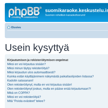
suomikaraoke.keskustelu.i
Suomen rehellisin karaokefoorumi!
Etusivu
Usein kysyttyä
Kirjautumisen ja rekisteröitymisen ongelmat
Miksi en voi kirjautua sisään?
Miksi minun täytyy rekisteröityä?
Miksi kirjaudun ulos automaattisesti?
Kuinka estän käyttäjänimeni näkymästä paikallaolijoiden listassa?
Kadotin salasanani!
Olen rekisteröitynyt, mutta en voi kirjautua sisään!
Olen rekisteröitynyt joskus, mutta en pääse enää kirjautumaan?!
Mikä on COPPA?
Miksi en voi rekisteröityä?
Mitä “Poista evästeet” tekee?