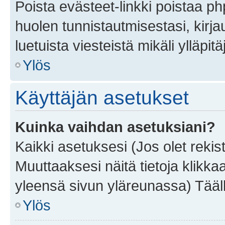
Poista evästeet-linkki poistaa p
huolen tunnistautmisestasi, kirja
luetuista viesteistä mikäli ylläpitä
Ylös
Käyttäjän asetukset
Kuinka vaihdan asetuksiani?
Kaikki asetuksesi (Jos olet rekist
Muuttaaksesi näitä tietoja klikka
yleensä sivun yläreunassa) Tääll
Ylös