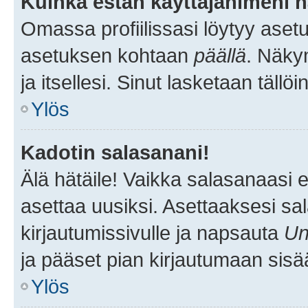
Kuinka estän käyttäjänimeni n
Omassa profiilissasi löytyy aset
asetuksen kohtaan
päällä
. Näkym
ja itsellesi. Sinut lasketaan tällö
Ylös
Kadotin salasanani!
Älä hätäile! Vaikka salasanaasi 
asettaa uusiksi. Asettaaksesi s
kirjautumissivulle ja napsauta
Un
ja pääset pian kirjautumaan sisä
Ylös