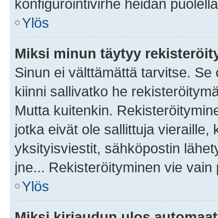
konfigurointivirhe heidän puolella
Ylös
Miksi minun täytyy rekisteröit
Sinun ei välttämättä tarvitse. Se
kiinni sallivatko he rekisteröitym
Mutta kuitenkin. Rekisteröitymine
jotka eivät ole sallittuja vierail
yksityisviestit, sähköpostin lähet
jne... Rekisteröityminen vie vain
Ylös
Miksi kirjaudun ulos automaat