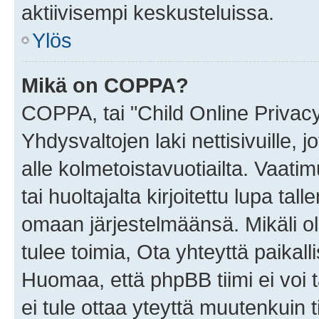
aktiivisempi keskusteluissa.
Ylös
Mikä on COPPA?
COPPA, tai "Child Online Privac
Yhdysvaltojen laki nettisivuille, 
alle kolmetoistavuotiailta. Vaa
tai huoltajalta kirjoitettu lupa ta
omaan järjestelmäänsä. Mikäli 
tulee toimia, Ota yhteyttä paika
Huomaa, että phpBB tiimi ei voi t
ei tule ottaa yteyttä muutenkuin t