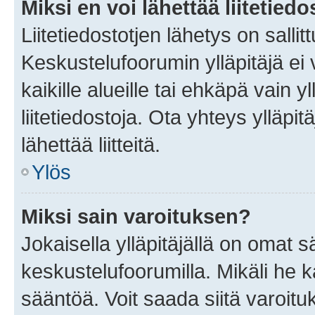
Miksi en voi lähettää liitetied
Liitetiedostotjen lähetys on sallit
Keskustelufoorumin ylläpitäjä ei v
kaikille alueille tai ehkäpä vain 
liitetiedostoja. Ota yhteys ylläpit
lähettää liitteitä.
Ylös
Miksi sain varoituksen?
Jokaisella ylläpitäjällä on omat 
keskustelufoorumilla. Mikäli he ka
sääntöä. Voit saada siitä varoi