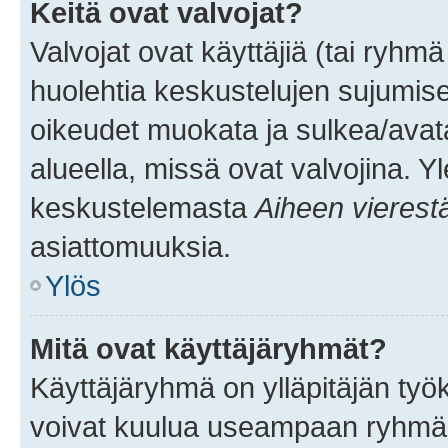
Keitä ovat valvojat?
Valvojat ovat käyttäjiä (tai ryhmä
huolehtia keskustelujen sujumise
oikeudet muokata ja sulkea/avata, 
alueella, missä ovat valvojina. Y
keskustelemasta
Aiheen vierest
asiattomuuksia.
Ylös
Mitä ovat käyttäjäryhmät?
Käyttäjäryhmä on ylläpitäjän työka
voivat kuulua useampaan ryhmään