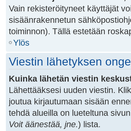
Vain rekisteröityneet käyttäjät v
sisäänrakennetun sähköpostiohjel
toiminnon). Tällä estetään roskap
Ylös
Viestin lähetyksen ong
Kuinka lähetän viestin keskus
Lähettääksesi uuden viestin. Kl
joutua kirjautumaan sisään ennen 
tehdä alueilla on lueteltuna sivun
Voit äänestää, jne.
) lista.