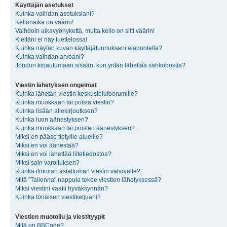
Käyttäjän asetukset
Kuinka vaihdan asetuksiani?
Kellonaika on väärin!
Vaihdoin aikavyöhykettä, mutta kello on silti väärin!
Kieltäni ei näy luettelossa!
Kuinka näytän kuvan käyttäjätunnukseni alapuolella?
Kuinka vaihdan arvoani?
Joudun kirjautumaan sisään, kun yritän lähettää sähköpostia?
Viestin lähetyksen ongelmat
Kuinka lähetän viestin keskustelufoorumille?
Kuinka muokkaan tai poista viestin?
Kuinka lisään allekirjoutksen?
Kuinka luon äänestyksen?
Kuinka muokkaan tai poistan äänestyksen?
Miksi en pääse tietyille alueille?
Miksi en voi äänestää?
Miksi en voi lähettää liitetiedostoa?
Miksi sain varoituksen?
Kuinka ilmoitan asiattoman viestin valvojalle?
Mitä "Tallenna" nappula tekee viestien lähetyksessä?
Miksi viestini vaatii hyväksynnän?
Kuinka tönäisen viestiketjuani?
Viestien muotoilu ja viestityypit
Mitä on BBCode?