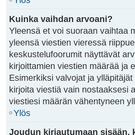
Kuinka vaihdan arvoani?
Yleensä et voi suoraan vaihtaa 
yleensä viestien vieressä riippu
keskustelufoorumit näyttävät ar
kirjoittamien viestien määrää ja er
Esimerkiksi valvojat ja ylläpitäjä
kirjoita viestiä vain nostaakses
viestiesi määrän vähentyneen yl
Ylös
Joudun kirjautumaan sisään, k