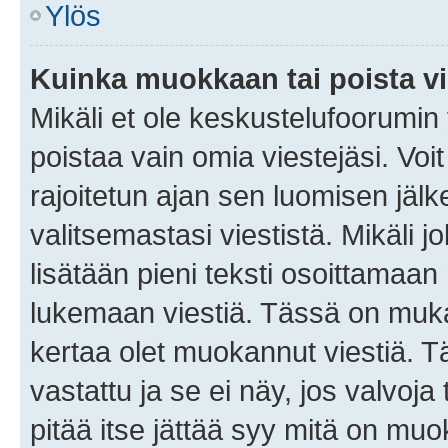
Ylös
Kuinka muokkaan tai poista vi
Mikäli et ole keskustelufoorumin y
poistaa vain omia viestejäsi. Voi
rajoitetun ajan sen luomisen jäl
valitsemastasi viestistä. Mikäli jo
lisätään pieni teksti osoittama
lukemaan viestiä. Tässä on mu
kertaa olet muokannut viestiä. Tä
vastattu ja se ei näy, jos valvoja
pitää itse jättää syy mitä on muo