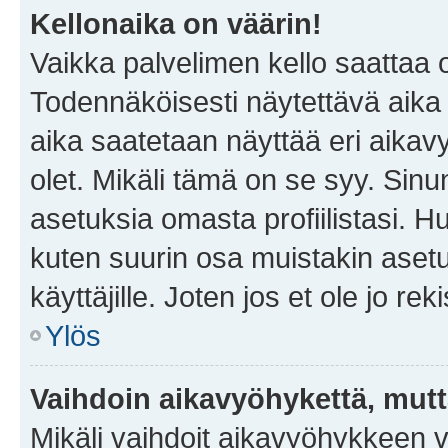
Kellonaika on väärin!
Vaikka palvelimen kello saattaa 
Todennäköisesti näytettävä aika
aika saatetaan näyttää eri aika
olet. Mikäli tämä on se syy. Si
asetuksia omasta profiilistasi. 
kuten suurin osa muistakin asetuks
käyttäjille. Joten jos et ole jo rek
Ylös
Vaihdoin aikavyöhykettä, mutta 
Mikäli vaihdoit aikavyöhykkeen 