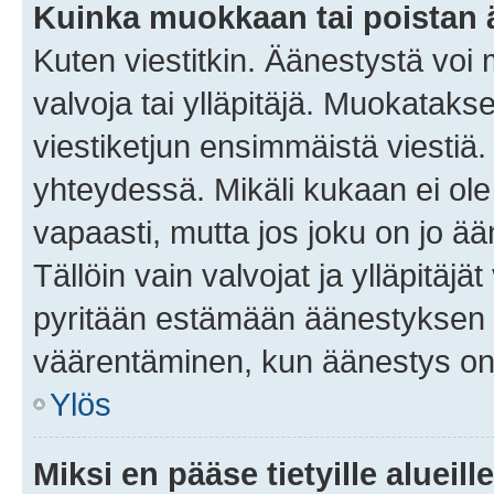
Kuinka muokkaan tai poistan
Kuten viestitkin. Äänestystä voi
valvoja tai ylläpitäjä. Muokatak
viestiketjun ensimmäistä viestiä
yhteydessä. Mikäli kukaan ei ol
vapaasti, mutta jos joku on jo ä
Tällöin vain valvojat ja ylläpitäjä
pyritään estämään äänestyksen 
väärentäminen, kun äänestys on
Ylös
Miksi en pääse tietyille alueill