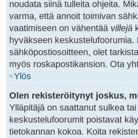
noudata siinä tulleita ohjeita. Mi
varma, että annoit toimivan sähk
vaatimiseen on vähentää
villejä
k
hyväkseen keskustelufoorumia. Mi
sähköpostiosoitteen, olet tarkista
myös roskapostikansion. Ota yhte
Ylös
Olen rekisteröitynyt joskus, 
Ylläpitäjä on saattanut sulkea ta
keskustelufoorumit poistavat k
tietokannan kokoa. Koita rekister