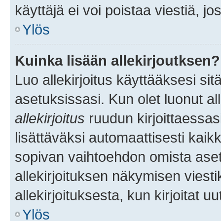
käyttäjä ei voi poistaa viestiä, jo
Ylös
Kuinka lisään allekirjoutksen?
Luo allekirjoitus käyttääksesi si
asetuksissasi. Kun olet luonut all
allekirjoitus
ruudun kirjoittaessasi
lisättäväksi automaattisesti kaikki
sopivan vaihtoehdon omista asetu
allekirjoituksen näkymisen viesti
allekirjoituksesta, kun kirjoitat uu
Ylös