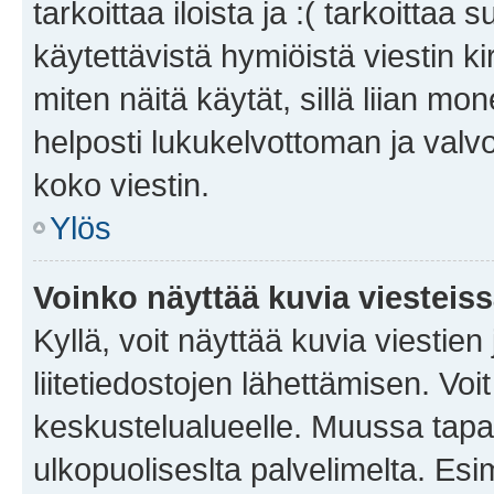
tarkoittaa iloista ja :( tarkoittaa 
käytettävistä hymiöistä viestin k
miten näitä käytät, sillä liian m
helposti lukukelvottoman ja valvo
koko viestin.
Ylös
Voinko näyttää kuvia viesteis
Kyllä, voit näyttää kuvia viestien 
liitetiedostojen lähettämisen. Vo
keskustelualueelle. Muussa tapa
ulkopuoliseslta palvelimelta. Es