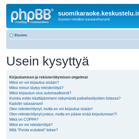
suomikaraoke.keskustelu.i
Suomen rehellisin karaokefoorumi!
Etusivu
Usein kysyttyä
Kirjautumisen ja rekisteröitymisen ongelmat
Miksi en voi kirjautua sisään?
Miksi minun täytyy rekisteröityä?
Miksi kirjaudun ulos automaattisesti?
Kuinka estän käyttäjänimeni näkymästä paikallaolijoiden listassa?
Kadotin salasanani!
Olen rekisteröitynyt, mutta en voi kirjautua sisään!
Olen rekisteröitynyt joskus, mutta en pääse enää kirjautumaan?!
Mikä on COPPA?
Miksi en voi rekisteröityä?
Mitä “Poista evästeet” tekee?