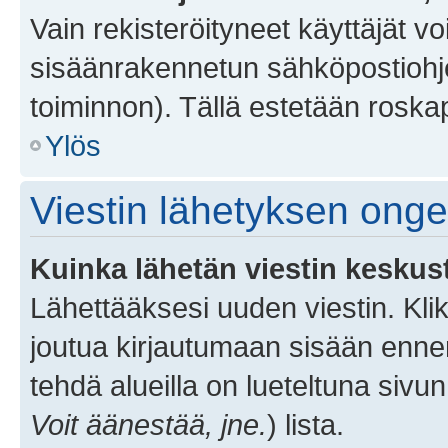
Vain rekisteröityneet käyttäjät v
sisäänrakennetun sähköpostiohjel
toiminnon). Tällä estetään roskap
Ylös
Viestin lähetyksen ong
Kuinka lähetän viestin keskus
Lähettääksesi uuden viestin. Kl
joutua kirjautumaan sisään ennen 
tehdä alueilla on lueteltuna sivun
Voit äänestää, jne.
) lista.