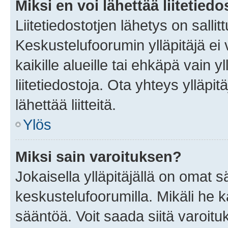
Miksi en voi lähettää liitetied
Liitetiedostotjen lähetys on sallit
Keskustelufoorumin ylläpitäjä ei v
kaikille alueille tai ehkäpä vain 
liitetiedostoja. Ota yhteys ylläpit
lähettää liitteitä.
Ylös
Miksi sain varoituksen?
Jokaisella ylläpitäjällä on omat 
keskustelufoorumilla. Mikäli he ka
sääntöä. Voit saada siitä varoi