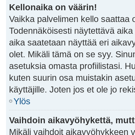
Kellonaika on väärin!
Vaikka palvelimen kello saattaa 
Todennäköisesti näytettävä aika
aika saatetaan näyttää eri aika
olet. Mikäli tämä on se syy. Si
asetuksia omasta profiilistasi. 
kuten suurin osa muistakin asetuks
käyttäjille. Joten jos et ole jo rek
Ylös
Vaihdoin aikavyöhykettä, mutta 
Mikäli vaihdoit aikavyöhykkeen 