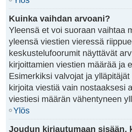
Kuinka vaihdan arvoani?
Yleensä et voi suoraan vaihtaa 
yleensä viestien vieressä riippu
keskustelufoorumit näyttävät ar
kirjoittamien viestien määrää ja er
Esimerkiksi valvojat ja ylläpitäjä
kirjoita viestiä vain nostaakses
viestiesi määrän vähentyneen yl
Ylös
Joudun kirjautumaan sisään, k