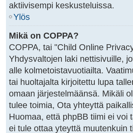
aktiivisempi keskusteluissa.
Ylös
Mikä on COPPA?
COPPA, tai "Child Online Privac
Yhdysvaltojen laki nettisivuille, 
alle kolmetoistavuotiailta. Vaa
tai huoltajalta kirjoitettu lupa ta
omaan järjestelmäänsä. Mikäli 
tulee toimia, Ota yhteyttä paika
Huomaa, että phpBB tiimi ei voi t
ei tule ottaa yteyttä muutenkuin t