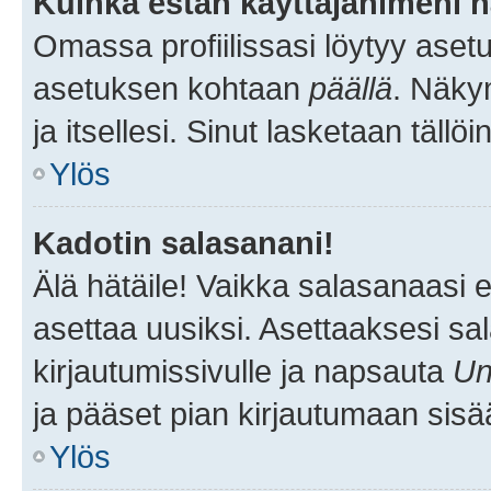
Kuinka estän käyttäjänimeni n
Omassa profiilissasi löytyy aset
asetuksen kohtaan
päällä
. Näkym
ja itsellesi. Sinut lasketaan tällö
Ylös
Kadotin salasanani!
Älä hätäile! Vaikka salasanaasi 
asettaa uusiksi. Asettaaksesi s
kirjautumissivulle ja napsauta
Un
ja pääset pian kirjautumaan sisä
Ylös