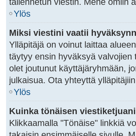
tallennetun viestin. Mene omiin a
Ylös
Miksi viestini vaatii hyväksyn
Ylläpitäjä on voinut laittaa alueen
täytyy ensin hyväksyä valvojien 
olet joutunut käyttäjäryhmään, jo
julkaisua. Ota yhteyttä ylläpitäjii
Ylös
Kuinka tönäisen viestiketjuan
Klikkaamalla "Tönäise" linkkiä voi
takaisin ensimmäiselle sivulle. M