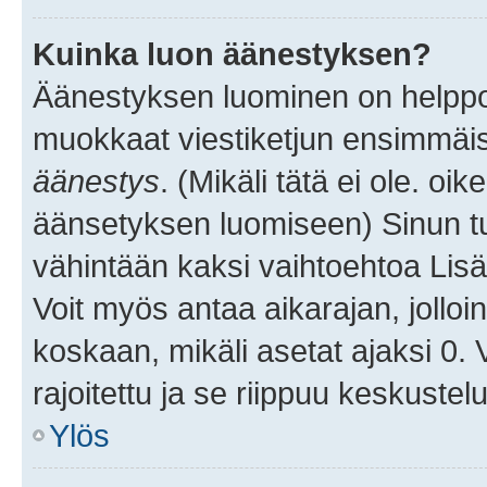
Kuinka luon äänestyksen?
Äänestyksen luominen on helppoa.
muokkaat viestiketjun ensimmäis
äänestys
. (Mikäli tätä ei ole. oik
äänsetyksen luomiseen) Sinun tu
vähintään kaksi vaihtoehtoa Lisää
Voit myös antaa aikarajan, jolloi
koskaan, mikäli asetat ajaksi 0.
rajoitettu ja se riippuu keskustel
Ylös