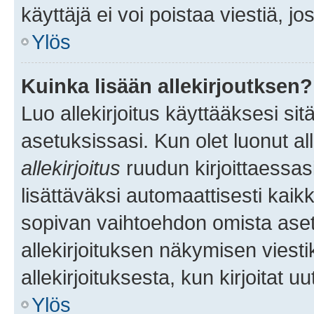
käyttäjä ei voi poistaa viestiä, jo
Ylös
Kuinka lisään allekirjoutksen?
Luo allekirjoitus käyttääksesi si
asetuksissasi. Kun olet luonut all
allekirjoitus
ruudun kirjoittaessasi
lisättäväksi automaattisesti kaikki
sopivan vaihtoehdon omista asetu
allekirjoituksen näkymisen viesti
allekirjoituksesta, kun kirjoitat uu
Ylös