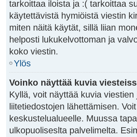
tarkoittaa iloista ja :( tarkoittaa 
käytettävistä hymiöistä viestin k
miten näitä käytät, sillä liian m
helposti lukukelvottoman ja valvo
koko viestin.
Ylös
Voinko näyttää kuvia viesteis
Kyllä, voit näyttää kuvia viestien 
liitetiedostojen lähettämisen. Vo
keskustelualueelle. Muussa tapa
ulkopuoliseslta palvelimelta. Es