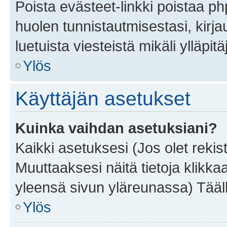
Poista evästeet-linkki poistaa p
huolen tunnistautmisestasi, kirja
luetuista viesteistä mikäli ylläpitä
Ylös
Käyttäjän asetukset
Kuinka vaihdan asetuksiani?
Kaikki asetuksesi (Jos olet rekist
Muuttaaksesi näitä tietoja klikka
yleensä sivun yläreunassa) Tääll
Ylös