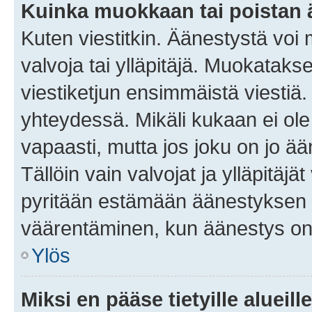
Kuinka muokkaan tai poistan
Kuten viestitkin. Äänestystä voi
valvoja tai ylläpitäjä. Muokatak
viestiketjun ensimmäistä viestiä
yhteydessä. Mikäli kukaan ei ol
vapaasti, mutta jos joku on jo ä
Tällöin vain valvojat ja ylläpitäjä
pyritään estämään äänestyksen 
väärentäminen, kun äänestys on
Ylös
Miksi en pääse tietyille alueill