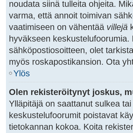
noudata siinä tulleita ohjeita. Mi
varma, että annoit toimivan sähk
vaatimiseen on vähentää
villejä
k
hyväkseen keskustelufoorumia. Mi
sähköpostiosoitteen, olet tarkista
myös roskapostikansion. Ota yhte
Ylös
Olen rekisteröitynyt joskus, 
Ylläpitäjä on saattanut sulkea ta
keskustelufoorumit poistavat k
tietokannan kokoa. Koita rekister