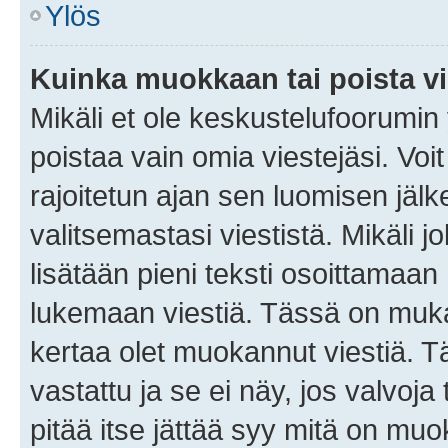
Ylös
Kuinka muokkaan tai poista vi
Mikäli et ole keskustelufoorumin y
poistaa vain omia viestejäsi. Voi
rajoitetun ajan sen luomisen jäl
valitsemastasi viestistä. Mikäli jo
lisätään pieni teksti osoittama
lukemaan viestiä. Tässä on mu
kertaa olet muokannut viestiä. Tä
vastattu ja se ei näy, jos valvoja
pitää itse jättää syy mitä on muo