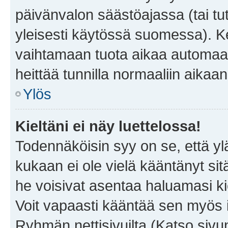
päivänvalon säästöajassa (tai tu
yleisesti käytössä suomessa). Ke
vaihtamaan tuota aikaa automaatti
heittää tunnilla normaaliin aikaan
Ylös
Kieltäni ei näy luettelossa!
Todennäköisin syy on se, että yläp
kukaan ei ole vielä kääntänyt sitä 
he voisivat asentaa haluamasi ki
Voit vapaasti kääntää sen myös i
Ryhmän nettisivuilta (Katso sivun