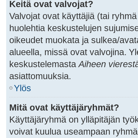
Keitä ovat valvojat?
Valvojat ovat käyttäjiä (tai ryhmä
huolehtia keskustelujen sujumise
oikeudet muokata ja sulkea/avata, 
alueella, missä ovat valvojina. Y
keskustelemasta
Aiheen vierest
asiattomuuksia.
Ylös
Mitä ovat käyttäjäryhmät?
Käyttäjäryhmä on ylläpitäjän työka
voivat kuulua useampaan ryhmään