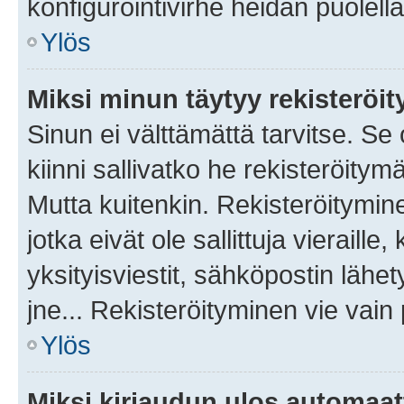
konfigurointivirhe heidän puolella
Ylös
Miksi minun täytyy rekisteröit
Sinun ei välttämättä tarvitse. Se
kiinni sallivatko he rekisteröitym
Mutta kuitenkin. Rekisteröitymine
jotka eivät ole sallittuja vierail
yksityisviestit, sähköpostin lähet
jne... Rekisteröityminen vie vain
Ylös
Miksi kirjaudun ulos automaat