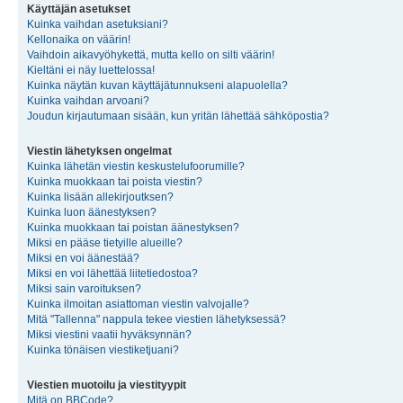
Käyttäjän asetukset
Kuinka vaihdan asetuksiani?
Kellonaika on väärin!
Vaihdoin aikavyöhykettä, mutta kello on silti väärin!
Kieltäni ei näy luettelossa!
Kuinka näytän kuvan käyttäjätunnukseni alapuolella?
Kuinka vaihdan arvoani?
Joudun kirjautumaan sisään, kun yritän lähettää sähköpostia?
Viestin lähetyksen ongelmat
Kuinka lähetän viestin keskustelufoorumille?
Kuinka muokkaan tai poista viestin?
Kuinka lisään allekirjoutksen?
Kuinka luon äänestyksen?
Kuinka muokkaan tai poistan äänestyksen?
Miksi en pääse tietyille alueille?
Miksi en voi äänestää?
Miksi en voi lähettää liitetiedostoa?
Miksi sain varoituksen?
Kuinka ilmoitan asiattoman viestin valvojalle?
Mitä "Tallenna" nappula tekee viestien lähetyksessä?
Miksi viestini vaatii hyväksynnän?
Kuinka tönäisen viestiketjuani?
Viestien muotoilu ja viestityypit
Mitä on BBCode?